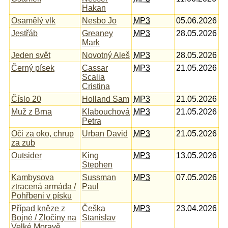
Hakan
Osamělý vlk
Nesbo Jo
MP3
05.06.2026
Jestřáb
Greaney
MP3
28.05.2026
Mark
Jeden svět
Novotný Aleš
MP3
28.05.2026
Černý písek
Cassar
MP3
21.05.2026
Scalia
Cristina
Číslo 20
Holland Sam
MP3
21.05.2026
Muž z Brna
Klabouchová
MP3
21.05.2026
Petra
Oči za oko, chrup
Urban David
MP3
21.05.2026
za zub
Outsider
King
MP3
13.05.2026
Stephen
Kambysova
Sussman
MP3
07.05.2026
ztracená armáda /
Paul
Pohřbeni v písku
Případ kněze z
Češka
MP3
23.04.2026
Bojné / Zločiny na
Stanislav
Velké Moravě