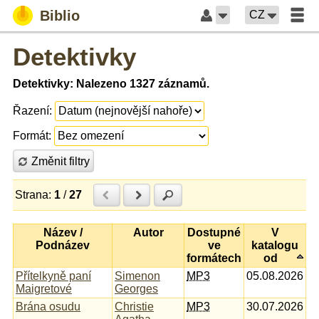
Biblio
CZ
Detektivky
Detektivky: Nalezeno 1327 záznamů.
Řazení:
Formát:
Změnit filtry
Strana:
1
/
27
Předchozí
Další
Hledat
Název /
Autor
Dostupné
V
Podnázev
ve
katalogu
formátech
od
Přítelkyně paní
Simenon
MP3
05.08.2026
Maigretové
Georges
Brána osudu
Christie
MP3
30.07.2026