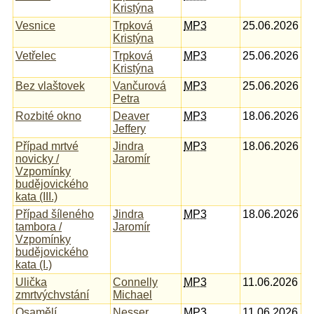
Kristýna
Vesnice
Trpková
MP3
25.06.2026
Kristýna
Vetřelec
Trpková
MP3
25.06.2026
Kristýna
Bez vlaštovek
Vančurová
MP3
25.06.2026
Petra
Rozbité okno
Deaver
MP3
18.06.2026
Jeffery
Případ mrtvé
Jindra
MP3
18.06.2026
novicky /
Jaromír
Vzpomínky
budějovického
kata (III.)
Případ šíleného
Jindra
MP3
18.06.2026
tambora /
Jaromír
Vzpomínky
budějovického
kata (I.)
Ulička
Connelly
MP3
11.06.2026
zmrtvýchvstání
Michael
Osamělí
Nesser
MP3
11.06.2026