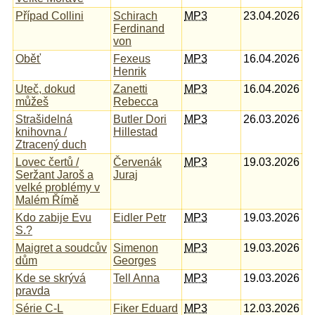
Případ Collini
Schirach
MP3
23.04.2026
Ferdinand
von
Oběť
Fexeus
MP3
16.04.2026
Henrik
Uteč, dokud
Zanetti
MP3
16.04.2026
můžeš
Rebecca
Strašidelná
Butler Dori
MP3
26.03.2026
knihovna /
Hillestad
Ztracený duch
Lovec čertů /
Červenák
MP3
19.03.2026
Seržant Jaroš a
Juraj
velké problémy v
Malém Římě
Kdo zabije Evu
Eidler Petr
MP3
19.03.2026
S.?
Maigret a soudcův
Simenon
MP3
19.03.2026
dům
Georges
Kde se skrývá
Tell Anna
MP3
19.03.2026
pravda
Série C-L
Fiker Eduard
MP3
12.03.2026