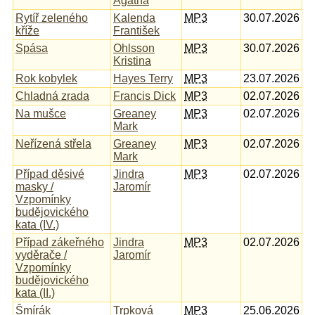
Agatha
Rytíř zeleného
Kalenda
MP3
30.07.2026
kříže
František
Spása
Ohlsson
MP3
30.07.2026
Kristina
Rok kobylek
Hayes Terry
MP3
23.07.2026
Chladná zrada
Francis Dick
MP3
02.07.2026
Na mušce
Greaney
MP3
02.07.2026
Mark
Neřízená střela
Greaney
MP3
02.07.2026
Mark
Případ děsivé
Jindra
MP3
02.07.2026
masky /
Jaromír
Vzpomínky
budějovického
kata (IV.)
Případ zákeřného
Jindra
MP3
02.07.2026
vyděrače /
Jaromír
Vzpomínky
budějovického
kata (II.)
Šmírák
Trpková
MP3
25.06.2026