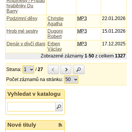
Antoinetty / Případ
hraběnky Du
Barry
Podzimní děsy
Christie
MP3
22.01.2026
Agatha
Hrob mé sestry
Dugoni
MP3
15.01.2026
Robert
Denár v dívčí dlani
Erben
MP3
17.12.2025
Václav
Zobrazené záznamy
1
-
50
z celkem
1327
Strana:
/
27
Předchozí
Další
Hledat
Počet záznamů na stránku:
Vyhledat v katalogu
Nové tituly