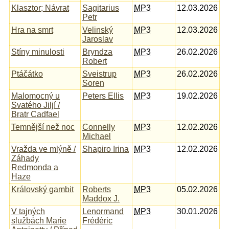
Klasztor; Návrat
Sagitarius
MP3
12.03.2026
Petr
Hra na smrt
Velinský
MP3
12.03.2026
Jaroslav
Stíny minulosti
Bryndza
MP3
26.02.2026
Robert
Ptáčátko
Sveistrup
MP3
26.02.2026
Soren
Malomocný u
Peters Ellis
MP3
19.02.2026
Svatého Jiljí /
Bratr Cadfael
Temnější než noc
Connelly
MP3
12.02.2026
Michael
Vražda ve mlýně /
Shapiro Irina
MP3
12.02.2026
Záhady
Redmonda a
Haze
Královský gambit
Roberts
MP3
05.02.2026
Maddox J.
V tajných
Lenormand
MP3
30.01.2026
službách Marie
Frédéric