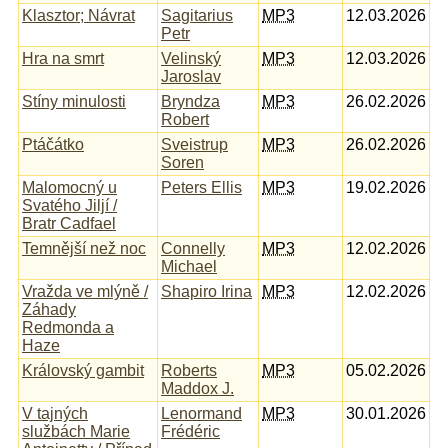
Klasztor; Návrat
Sagitarius
MP3
12.03.2026
Petr
Hra na smrt
Velinský
MP3
12.03.2026
Jaroslav
Stíny minulosti
Bryndza
MP3
26.02.2026
Robert
Ptáčátko
Sveistrup
MP3
26.02.2026
Soren
Malomocný u
Peters Ellis
MP3
19.02.2026
Svatého Jiljí /
Bratr Cadfael
Temnější než noc
Connelly
MP3
12.02.2026
Michael
Vražda ve mlýně /
Shapiro Irina
MP3
12.02.2026
Záhady
Redmonda a
Haze
Královský gambit
Roberts
MP3
05.02.2026
Maddox J.
V tajných
Lenormand
MP3
30.01.2026
službách Marie
Frédéric