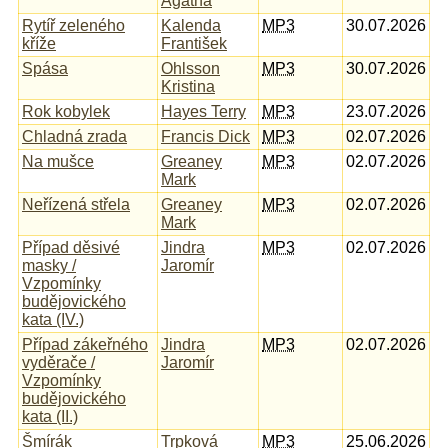
Agatha
Rytíř zeleného
Kalenda
MP3
30.07.2026
kříže
František
Spása
Ohlsson
MP3
30.07.2026
Kristina
Rok kobylek
Hayes Terry
MP3
23.07.2026
Chladná zrada
Francis Dick
MP3
02.07.2026
Na mušce
Greaney
MP3
02.07.2026
Mark
Neřízená střela
Greaney
MP3
02.07.2026
Mark
Případ děsivé
Jindra
MP3
02.07.2026
masky /
Jaromír
Vzpomínky
budějovického
kata (IV.)
Případ zákeřného
Jindra
MP3
02.07.2026
vyděrače /
Jaromír
Vzpomínky
budějovického
kata (II.)
Šmírák
Trpková
MP3
25.06.2026