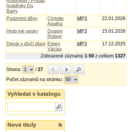
Antoinetty / Případ
hraběnky Du
Barry
Podzimní děsy
Christie
MP3
22.01.2026
Agatha
Hrob mé sestry
Dugoni
MP3
15.01.2026
Robert
Denár v dívčí dlani
Erben
MP3
17.12.2025
Václav
Zobrazené záznamy
1
-
50
z celkem
1327
Strana:
/
27
Předchozí
Další
Hledat
Počet záznamů na stránku:
Vyhledat v katalogu
Nové tituly