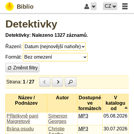
Biblio
CZ
Detektivky
Detektivky: Nalezeno 1327 záznamů.
Řazení:
Formát:
Změnit filtry
Strana:
1
/
27
Předchozí
Další
Hledat
Název /
Autor
Dostupné
V
Podnázev
ve
katalogu
formátech
od
Přítelkyně paní
Simenon
MP3
05.08.2026
Maigretové
Georges
Brána osudu
Christie
MP3
30.07.2026