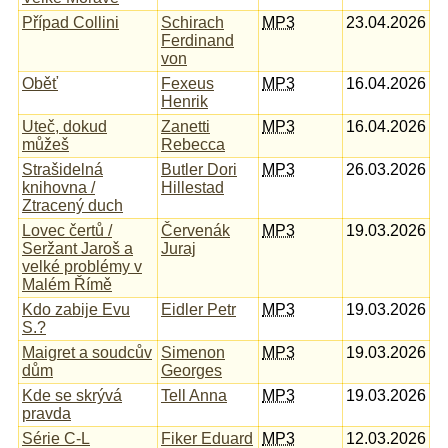
Případ Collini
Schirach
MP3
23.04.2026
Ferdinand
von
Oběť
Fexeus
MP3
16.04.2026
Henrik
Uteč, dokud
Zanetti
MP3
16.04.2026
můžeš
Rebecca
Strašidelná
Butler Dori
MP3
26.03.2026
knihovna /
Hillestad
Ztracený duch
Lovec čertů /
Červenák
MP3
19.03.2026
Seržant Jaroš a
Juraj
velké problémy v
Malém Římě
Kdo zabije Evu
Eidler Petr
MP3
19.03.2026
S.?
Maigret a soudcův
Simenon
MP3
19.03.2026
dům
Georges
Kde se skrývá
Tell Anna
MP3
19.03.2026
pravda
Série C-L
Fiker Eduard
MP3
12.03.2026