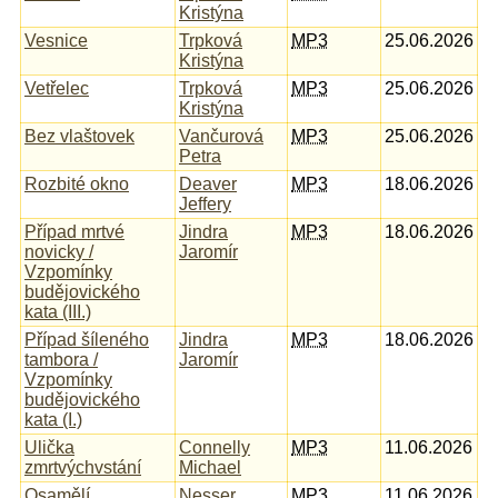
Kristýna
Vesnice
Trpková
MP3
25.06.2026
Kristýna
Vetřelec
Trpková
MP3
25.06.2026
Kristýna
Bez vlaštovek
Vančurová
MP3
25.06.2026
Petra
Rozbité okno
Deaver
MP3
18.06.2026
Jeffery
Případ mrtvé
Jindra
MP3
18.06.2026
novicky /
Jaromír
Vzpomínky
budějovického
kata (III.)
Případ šíleného
Jindra
MP3
18.06.2026
tambora /
Jaromír
Vzpomínky
budějovického
kata (I.)
Ulička
Connelly
MP3
11.06.2026
zmrtvýchvstání
Michael
Osamělí
Nesser
MP3
11.06.2026