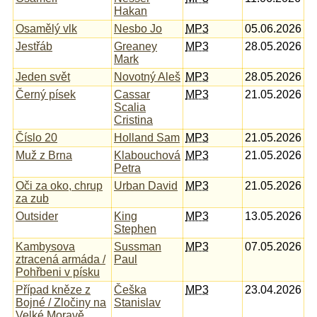
Hakan
Osamělý vlk
Nesbo Jo
MP3
05.06.2026
Jestřáb
Greaney
MP3
28.05.2026
Mark
Jeden svět
Novotný Aleš
MP3
28.05.2026
Černý písek
Cassar
MP3
21.05.2026
Scalia
Cristina
Číslo 20
Holland Sam
MP3
21.05.2026
Muž z Brna
Klabouchová
MP3
21.05.2026
Petra
Oči za oko, chrup
Urban David
MP3
21.05.2026
za zub
Outsider
King
MP3
13.05.2026
Stephen
Kambysova
Sussman
MP3
07.05.2026
ztracená armáda /
Paul
Pohřbeni v písku
Případ kněze z
Češka
MP3
23.04.2026
Bojné / Zločiny na
Stanislav
Velké Moravě