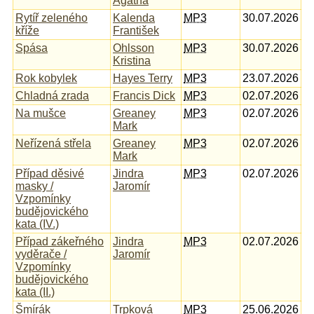
Agatha
Rytíř zeleného
Kalenda
MP3
30.07.2026
kříže
František
Spása
Ohlsson
MP3
30.07.2026
Kristina
Rok kobylek
Hayes Terry
MP3
23.07.2026
Chladná zrada
Francis Dick
MP3
02.07.2026
Na mušce
Greaney
MP3
02.07.2026
Mark
Neřízená střela
Greaney
MP3
02.07.2026
Mark
Případ děsivé
Jindra
MP3
02.07.2026
masky /
Jaromír
Vzpomínky
budějovického
kata (IV.)
Případ zákeřného
Jindra
MP3
02.07.2026
vyděrače /
Jaromír
Vzpomínky
budějovického
kata (II.)
Šmírák
Trpková
MP3
25.06.2026