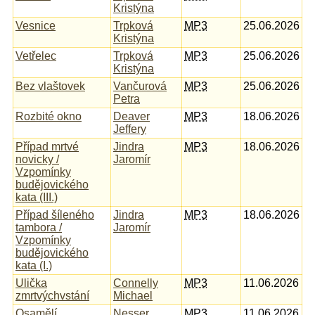
Kristýna
Vesnice
Trpková
MP3
25.06.2026
Kristýna
Vetřelec
Trpková
MP3
25.06.2026
Kristýna
Bez vlaštovek
Vančurová
MP3
25.06.2026
Petra
Rozbité okno
Deaver
MP3
18.06.2026
Jeffery
Případ mrtvé
Jindra
MP3
18.06.2026
novicky /
Jaromír
Vzpomínky
budějovického
kata (III.)
Případ šíleného
Jindra
MP3
18.06.2026
tambora /
Jaromír
Vzpomínky
budějovického
kata (I.)
Ulička
Connelly
MP3
11.06.2026
zmrtvýchvstání
Michael
Osamělí
Nesser
MP3
11.06.2026