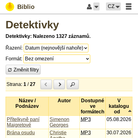
Biblio
CZ
Detektivky
Detektivky: Nalezeno 1327 záznamů.
Řazení:
Formát:
Změnit filtry
Strana:
1
/
27
Předchozí
Další
Hledat
Název /
Autor
Dostupné
V
Podnázev
ve
katalogu
formátech
od
Přítelkyně paní
Simenon
MP3
05.08.2026
Maigretové
Georges
Brána osudu
Christie
MP3
30.07.2026