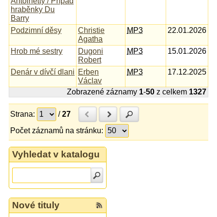
Antoinetty / Případ
hraběnky Du
Barry
Podzimní děsy
Christie
MP3
22.01.2026
Agatha
Hrob mé sestry
Dugoni
MP3
15.01.2026
Robert
Denár v dívčí dlani
Erben
MP3
17.12.2025
Václav
Zobrazené záznamy
1
-
50
z celkem
1327
Strana:
/
27
Předchozí
Další
Hledat
Počet záznamů na stránku:
Vyhledat v katalogu
Nové tituly