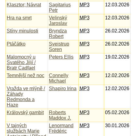
Klasztor; Návrat
Sagitarius
MP3
12.03.2026
Petr
Hra na smrt
Velinský
MP3
12.03.2026
Jaroslav
Stíny minulosti
Bryndza
MP3
26.02.2026
Robert
Ptáčátko
Sveistrup
MP3
26.02.2026
Soren
Malomocný u
Peters Ellis
MP3
19.02.2026
Svatého Jiljí /
Bratr Cadfael
Temnější než noc
Connelly
MP3
12.02.2026
Michael
Vražda ve mlýně /
Shapiro Irina
MP3
12.02.2026
Záhady
Redmonda a
Haze
Královský gambit
Roberts
MP3
05.02.2026
Maddox J.
V tajných
Lenormand
MP3
30.01.2026
službách Marie
Frédéric