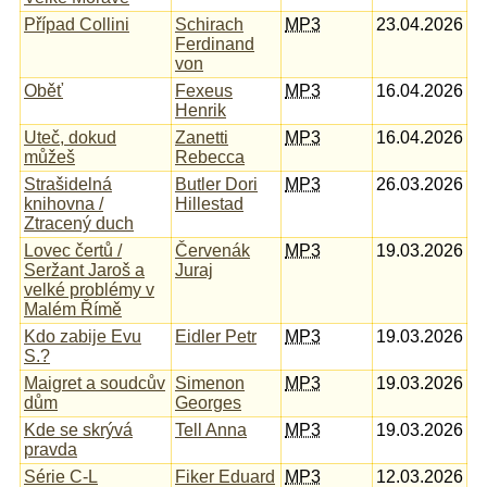
Případ Collini
Schirach
MP3
23.04.2026
Ferdinand
von
Oběť
Fexeus
MP3
16.04.2026
Henrik
Uteč, dokud
Zanetti
MP3
16.04.2026
můžeš
Rebecca
Strašidelná
Butler Dori
MP3
26.03.2026
knihovna /
Hillestad
Ztracený duch
Lovec čertů /
Červenák
MP3
19.03.2026
Seržant Jaroš a
Juraj
velké problémy v
Malém Římě
Kdo zabije Evu
Eidler Petr
MP3
19.03.2026
S.?
Maigret a soudcův
Simenon
MP3
19.03.2026
dům
Georges
Kde se skrývá
Tell Anna
MP3
19.03.2026
pravda
Série C-L
Fiker Eduard
MP3
12.03.2026