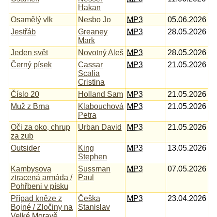
Hakan
Osamělý vlk
Nesbo Jo
MP3
05.06.2026
Jestřáb
Greaney
MP3
28.05.2026
Mark
Jeden svět
Novotný Aleš
MP3
28.05.2026
Černý písek
Cassar
MP3
21.05.2026
Scalia
Cristina
Číslo 20
Holland Sam
MP3
21.05.2026
Muž z Brna
Klabouchová
MP3
21.05.2026
Petra
Oči za oko, chrup
Urban David
MP3
21.05.2026
za zub
Outsider
King
MP3
13.05.2026
Stephen
Kambysova
Sussman
MP3
07.05.2026
ztracená armáda /
Paul
Pohřbeni v písku
Případ kněze z
Češka
MP3
23.04.2026
Bojné / Zločiny na
Stanislav
Velké Moravě