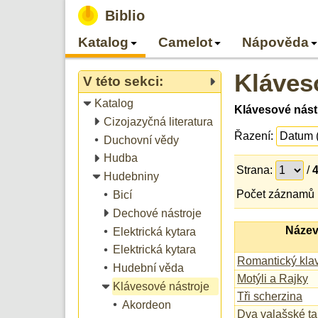
Biblio
Katalog
Camelot
Nápověda
Kláves
V této sekci:
Katalog
Klávesové nást
Cizojazyčná literatura
Řazení:
Duchovní vědy
Hudba
Strana:
/
Hudebniny
Počet záznamů 
Bicí
Dechové nástroje
Název
Elektrická kytara
Elektrická kytara
Romantický klav
Hudební věda
Motýli a Rajky
Klávesové nástroje
Tři scherzina
Akordeon
Dva valašské t