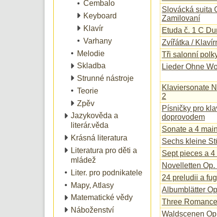
Cembalo
Slovácká suita O
Keyboard
Zamilovaní
Klavír
Etuda č. 1 C Du
Varhany
Zvířátka / Klavír
Melodie
Tři salonní polk
Skladba
Lieder Ohne Wor
Strunné nástroje
Klaviersonate Nr
Teorie
2
Zpěv
Písničky pro kl
Jazykověda a
doprovodem
literár.věda
Sonate a 4 mai
Krásná literatura
Sechs kleine S
Literatura pro děti a
Sept pieces a 4
mládež
Novelletten Op.
Liter. pro podnikatele
24 preludii a fug
Mapy, Atlasy
Albumblätter O
Matematické vědy
Three Romance
Náboženství
Waldscenen Op