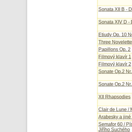
Sonata XII B - D
Sonata XIV D - 
Etiudy Op. 10 N
Three Novelett
Papillons Op. 2
Filmový klavír 1
Filmový klavír 2
Sonate Op.2 Nr.
Sonate Op.2 Nr
XII Rhapsodies
Clair de Lune / 
Arabesky a jiné 
Semafor 60 / Pís
Jiřího Suchého