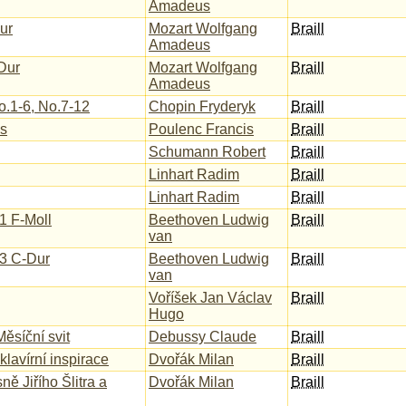
Amadeus
ur
Mozart Wolfgang
Braill
Amadeus
Dur
Mozart Wolfgang
Braill
Amadeus
o.1-6, No.7-12
Chopin Fryderyk
Braill
es
Poulenc Francis
Braill
Schumann Robert
Braill
Linhart Radim
Braill
Linhart Radim
Braill
1 F-Moll
Beethoven Ludwig
Braill
van
.3 C-Dur
Beethoven Ludwig
Braill
van
Voříšek Jan Václav
Braill
Hugo
Měsíční svit
Debussy Claude
Braill
klavírní inspirace
Dvořák Milan
Braill
ně Jiřího Šlitra a
Dvořák Milan
Braill