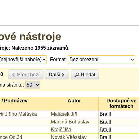
ové nástroje
roje: Nalezeno 1955 záznamů.
Formát:
40
Předchozí
Další
Hledat
na stránku:
 / Podnázev
Autor
Dostupné ve
formátech
ír Jiřího Maláska
Malásek Jiří
Braill
Martinů Bohuslav
Braill
Krejčí Iša
Braill
ance Op.34
Novák Vítězslav
Braill