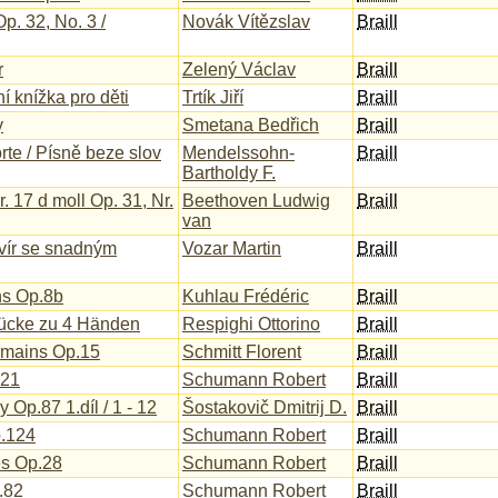
p. 32, No. 3 /
Novák Vítězslav
Braill
r
Zelený Václav
Braill
ní knížka pro děti
Trtík Jiří
Braill
y
Smetana Bedřich
Braill
te / Písně beze slov
Mendelssohn-
Braill
Bartholdy F.
. 17 d moll Op. 31, Nr.
Beethoven Ludwig
Braill
van
avír se snadným
Vozar Martin
Braill
ns Op.8b
Kuhlau Frédéric
Braill
tücke zu 4 Händen
Respighi Ottorino
Braill
 mains Op.15
Schmitt Florent
Braill
 21
Schumann Robert
Braill
y Op.87 1.díl / 1 - 12
Šostakovič Dmitrij D.
Braill
p.124
Schumann Robert
Braill
s Op.28
Schumann Robert
Braill
.82
Schumann Robert
Braill