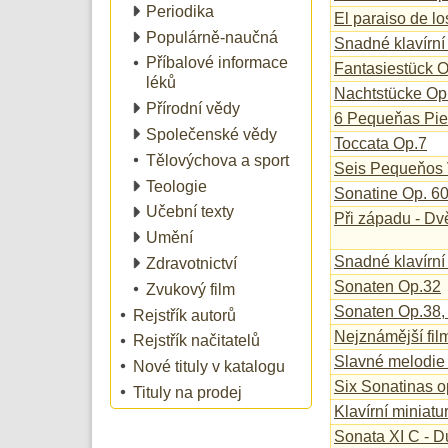
Periodika
El paraiso de lo
Populárně-naučná
Snadné klavírní
Příbalové informace
Fantasiestück 
léků
Nachtstücke Op
Přírodní vědy
6 Pequeňas Pie
Společenské vědy
Toccata Op.7
Tělovýchova a sport
Seis Pequeňos 
Teologie
Sonatine Op. 60
Učební texty
Při západu - Dv
Umění
Snadné klavírní
Zdravotnictví
Sonaten Op.32
Zvukový film
Sonaten Op.38, 
Rejstřík autorů
Nejznámější fil
Rejstřík načitatelů
Slavné melodie
Nové tituly v katalogu
Six Sonatinas o
Tituly na prodej
Klavírní miniatu
Sonata XI C - D