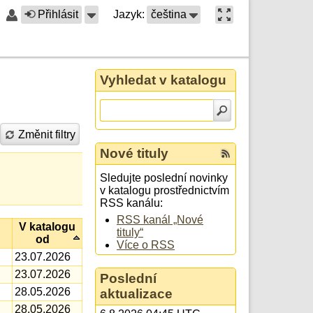
Přihlásit
Jazyk:
čeština
Vyhledat v katalogu
Změnit filtry
Nové tituly
Sledujte poslední novinky
v katalogu prostřednictvím
RSS kanálu:
RSS kanál „Nové
V katalogu
tituly“
od
Více o RSS
23.07.2026
23.07.2026
Poslední
28.05.2026
aktualizace
28.05.2026