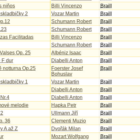
s niňos
Billi Vincenzo
Braill
 skladbičky 2
Vozar Martin
Braill
Op.12
Schumann Robert
Braill
.23
Schumann Robert
Braill
zas Facilitadas
Billi Vincenzo
Braill
Schumann Robert
Braill
Valses Op. 25
Albéniz Isaac
Braill
 F dur
Diabelli Anton
Braill
ě notturna Op.25
Foerster Josef
Braill
Bohuslav
 skladbičky 1
Vozar Martin
Braill
Diabelli Anton
Braill
Nr.4
Diabelli Anton
Braill
mové melodie
Hapka Petr
Braill
 2
Ullmann Jiří
Braill
p. 36
Clementi Muzio
Braill
ry A až Z
Dvořák Milan
Braill
ur
Mozart Wolfgang
Braill