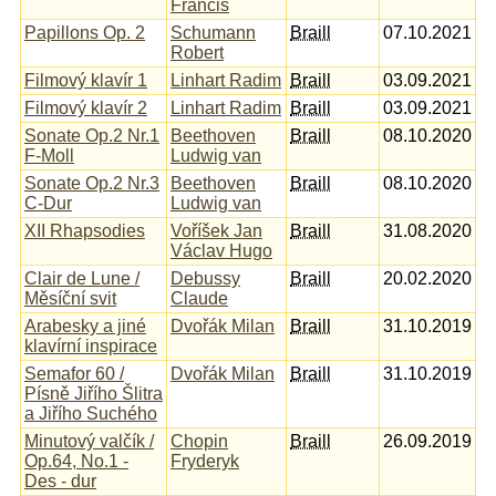
Francis
Papillons Op. 2
Schumann
Braill
07.10.2021
Robert
Filmový klavír 1
Linhart Radim
Braill
03.09.2021
Filmový klavír 2
Linhart Radim
Braill
03.09.2021
Sonate Op.2 Nr.1
Beethoven
Braill
08.10.2020
F-Moll
Ludwig van
Sonate Op.2 Nr.3
Beethoven
Braill
08.10.2020
C-Dur
Ludwig van
XII Rhapsodies
Voříšek Jan
Braill
31.08.2020
Václav Hugo
Clair de Lune /
Debussy
Braill
20.02.2020
Měsíční svit
Claude
Arabesky a jiné
Dvořák Milan
Braill
31.10.2019
klavírní inspirace
Semafor 60 /
Dvořák Milan
Braill
31.10.2019
Písně Jiřího Šlitra
a Jiřího Suchého
Minutový valčík /
Chopin
Braill
26.09.2019
Op.64, No.1 -
Fryderyk
Des - dur