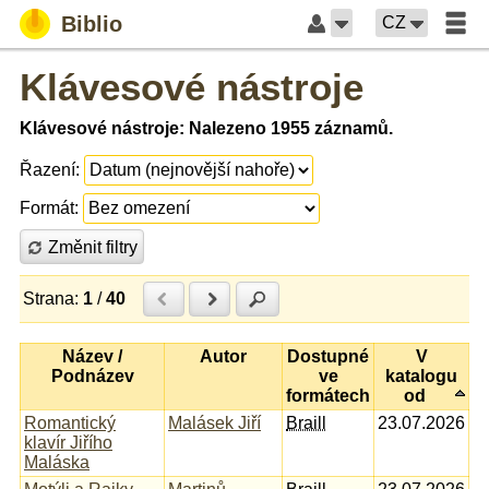
Biblio
CZ
Klávesové nástroje
Klávesové nástroje: Nalezeno 1955 záznamů.
Řazení:
Formát:
Změnit filtry
Strana:
1
/
40
Předchozí
Další
Hledat
Název /
Autor
Dostupné
V
Podnázev
ve
katalogu
formátech
od
Romantický
Malásek Jiří
Braill
23.07.2026
klavír Jiřího
Maláska