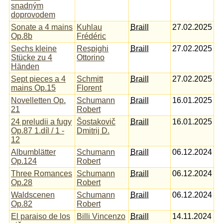
snadným
doprovodem
Sonate a 4 mains
Kuhlau
Braill
27.02.2025
Op.8b
Frédéric
Sechs kleine
Respighi
Braill
27.02.2025
Stücke zu 4
Ottorino
Händen
Sept pieces a 4
Schmitt
Braill
27.02.2025
mains Op.15
Florent
Novelletten Op.
Schumann
Braill
16.01.2025
21
Robert
24 preludii a fugy
Šostakovič
Braill
16.01.2025
Op.87 1.díl / 1 -
Dmitrij D.
12
Albumblätter
Schumann
Braill
06.12.2024
Op.124
Robert
Three Romances
Schumann
Braill
06.12.2024
Op.28
Robert
Waldscenen
Schumann
Braill
06.12.2024
Op.82
Robert
El paraiso de los
Billi Vincenzo
Braill
14.11.2024