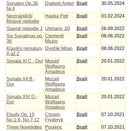
Sonaten Op.38,
Diabelli Anton
Braill
30.05.2024
Nr.4
Nejznámější
Hapka Petr
Braill
01.02.2024
filmové melodie
Slavné melodie 2
Ullmann Jiří
Braill
26.09.2022
Six Sonatinas op.
Clementi
Braill
08.06.2022
36
Muzio
Klavírní miniatury
Dvořák Milan
Braill
08.06.2022
A až Z
Sonata XI C - Dur
Mozart
Braill
20.01.2022
Wolfgang
Amadeus
Sonata XII B -
Mozart
Braill
20.01.2022
Dur
Wolfgang
Amadeus
Sonata XIV D -
Mozart
Braill
20.01.2022
Dur
Wolfgang
Amadeus
Etiudy Op. 10
Chopin
Braill
07.10.2021
No.1-6, No.7-12
Fryderyk
Three Novelettes
Poulenc
Braill
07.10.2021