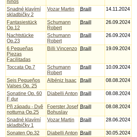
niňos
Snadné klavírní
Vozar Martin
Braill
14.11.2024
skladbičky 2
Fantasiestück
Schumann
Braill
26.09.2024
Op.12
Robert
Nachtstücke
Schumann
Braill
26.09.2024
Op.23
Robert
6 Pequeňas
Billi Vincenzo
Braill
19.09.2024
Piezas
Facilitadas
Toccata Op.7
Schumann
Braill
10.09.2024
Robert
Seis Pequeňos
Albéniz Isaac
Braill
08.08.2024
Valses Op. 25
Sonatine Op. 60
Diabelli Anton
Braill
08.08.2024
F dur
Při západu - Dvě
Foerster Josef
Braill
08.08.2024
notturna Op.25
Bohuslav
Snadné klavírní
Vozar Martin
Braill
28.06.2024
skladbičky 1
Sonaten Op.32
Diabelli Anton
Braill
30.05.2024