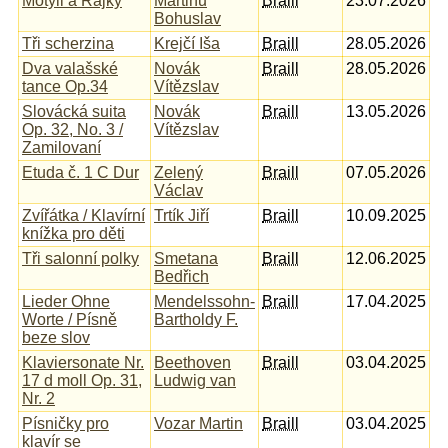
Motýli a Rajky
Martinů
Braill
23.07.2026
Bohuslav
Tři scherzina
Krejčí Iša
Braill
28.05.2026
Dva valašské
Novák
Braill
28.05.2026
tance Op.34
Vítězslav
Slovácká suita
Novák
Braill
13.05.2026
Op. 32, No. 3 /
Vítězslav
Zamilovaní
Etuda č. 1 C Dur
Zelený
Braill
07.05.2026
Václav
Zvířátka / Klavírní
Trtík Jiří
Braill
10.09.2025
knížka pro děti
Tři salonní polky
Smetana
Braill
12.06.2025
Bedřich
Lieder Ohne
Mendelssohn-
Braill
17.04.2025
Worte / Písně
Bartholdy F.
beze slov
Klaviersonate Nr.
Beethoven
Braill
03.04.2025
17 d moll Op. 31,
Ludwig van
Nr. 2
Písničky pro
Vozar Martin
Braill
03.04.2025
klavír se