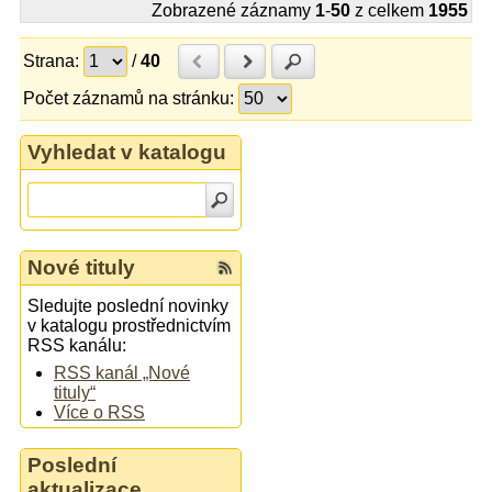
Zobrazené záznamy
1
-
50
z celkem
1955
Strana:
/
40
Předchozí
Další
Hledat
Počet záznamů na stránku:
Vyhledat v katalogu
Nové tituly
Sledujte poslední novinky
v katalogu prostřednictvím
RSS kanálu:
RSS kanál „Nové
tituly“
Více o RSS
Poslední
aktualizace