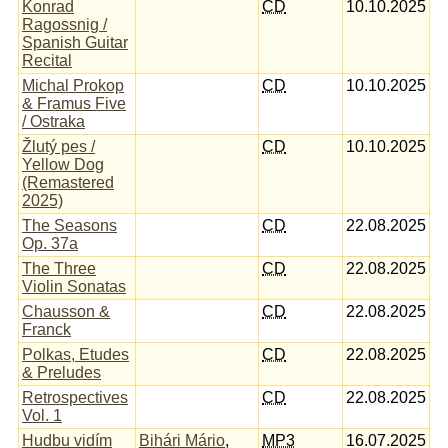
Konrad
CD
10.10.2025
Ragossnig /
Spanish Guitar
Recital
Michal Prokop
CD
10.10.2025
& Framus Five
/ Ostraka
Žlutý pes /
CD
10.10.2025
Yellow Dog
(Remastered
2025)
The Seasons
CD
22.08.2025
Op. 37a
The Three
CD
22.08.2025
Violin Sonatas
Chausson &
CD
22.08.2025
Franck
Polkas, Etudes
CD
22.08.2025
& Preludes
Retrospectives
CD
22.08.2025
Vol. 1
Hudbu vidím
Bihári Mário
,
MP3
16.07.2025