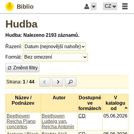
Biblio
CZ
Hudba
Hudba: Nalezeno 2193 záznamů.
Řazení:
Formát:
Změnit filtry
Strana:
1
/
44
Předchozí
Další
Hledat
Název /
Autor
Dostupné
V
Podnázev
ve
katalogu
formátech
od
Beethoven
Beethoven
CD
05.06.2026
Reicha Piano
Ludwig van
,
concertos
Rejcha Antonín