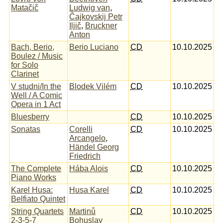
Matačič
Ludwig van
,
Čajkovskij Petr
Iljič
,
Bruckner
Anton
Bach, Berio,
Berio Luciano
CD
10.10.2025
Boulez / Music
for Solo
Clarinet
V studni/In the
Blodek Vilém
CD
10.10.2025
Well / A Comic
Opera in 1 Act
Bluesberry
CD
10.10.2025
Sonatas
Corelli
CD
10.10.2025
Arcangelo
,
Händel Georg
Friedrich
The Complete
Hába Alois
CD
10.10.2025
Piano Works
Karel Husa:
Husa Karel
CD
10.10.2025
Belfiato Quintet
String Quartets
Martinů
CD
10.10.2025
2-3-5-7
Bohuslav