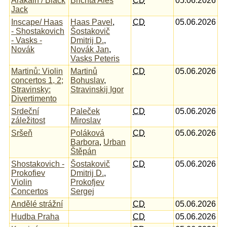
Arakain / Black
Brichta Aleš
CD
05.06.2026
Jack
Inscape/ Haas
Haas Pavel
,
CD
05.06.2026
- Shostakovich
Šostakovič
- Vasks -
Dmitrij D.
,
Novák
Novák Jan
,
Vasks Peteris
Martinů: Violin
Martinů
CD
05.06.2026
concertos 1, 2;
Bohuslav
,
Stravinsky:
Stravinskij Igor
Divertimento
Srdeční
Paleček
CD
05.06.2026
záležitost
Miroslav
Sršeň
Poláková
CD
05.06.2026
Barbora
,
Urban
Štěpán
Shostakovich -
Šostakovič
CD
05.06.2026
Prokofiev
Dmitrij D.
,
Violin
Prokofjev
Concertos
Sergej
Andělé strážní
CD
05.06.2026
Hudba Praha
CD
05.06.2026