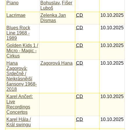
Piano
Bohuslav
,
Fišer
Luboš
Lacrimae
Zelenka Jan
CD
10.10.2025
Dismas
Blues Rock
CD
10.10.2025
Line 1968 -
1989
Golden Kids 1 /
CD
10.10.2025
Micro - Magic -
Cirkus
Hana
Zagorová Hana
CD
10.10.2025
Zagorová:
Srdečně /
Nejkrásnější
šansony 1968-
2018
Karel Ančerl:
CD
10.10.2025
Live
Recordings
Concertos
Karel Hála /
CD
10.10.2025
Král swingu