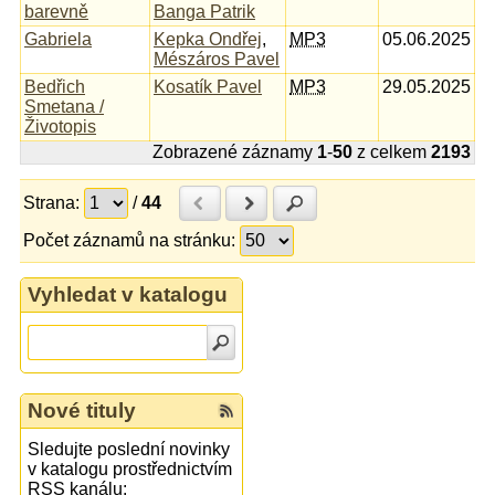
barevně
Banga Patrik
Gabriela
Kepka Ondřej
,
MP3
05.06.2025
Mészáros Pavel
Bedřich
Kosatík Pavel
MP3
29.05.2025
Smetana /
Životopis
Zobrazené záznamy
1
-
50
z celkem
2193
Strana:
/
44
Předchozí
Další
Hledat
Počet záznamů na stránku:
Vyhledat v katalogu
Nové tituly
Sledujte poslední novinky
v katalogu prostřednictvím
RSS kanálu: