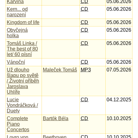
Karviná
CD
05.06.2026
Kern... od
CD
05.06.2026
narození
Kingdom of life
CD
05.06.2026
Obyčejná
CD
05.06.2026
holka
Tomáš Linka /
CD
05.06.2026
The best of 80
let/ 60 písní
Vánoční
CD
05.06.2026
Už dlouho
Maleček Tomáš
MP3
07.05.2026
šlapu po světě
/ Životní příběh
Jaroslava
Uhlíře
Lucie
CD
04.12.2025
Vondráčková /
Duety
Complete
Bartók Béla
CD
10.10.2025
Piano
Concertos
Lovro von
Beethoven
CD
10.10.2025