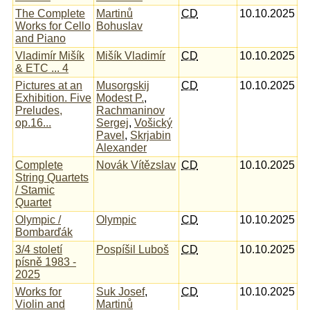
The Complete
Martinů
CD
10.10.2025
Works for Cello
Bohuslav
and Piano
Vladimír Mišík
Mišík Vladimír
CD
10.10.2025
& ETC ... 4
Pictures at an
Musorgskij
CD
10.10.2025
Exhibition. Five
Modest P.
,
Preludes,
Rachmaninov
op.16...
Sergej
,
Vošický
Pavel
,
Skrjabin
Alexander
Complete
Novák Vítězslav
CD
10.10.2025
String Quartets
/ Stamic
Quartet
Olympic /
Olympic
CD
10.10.2025
Bombarďák
3/4 století
Pospíšil Luboš
CD
10.10.2025
písně 1983 -
2025
Works for
Suk Josef
,
CD
10.10.2025
Violin and
Martinů