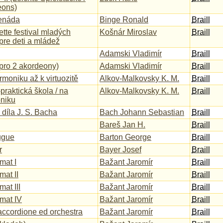
eons)
renáda
Binge Ronald
Braill
tte festival mladých
Košnár Miroslav
Braill
pre deti a mládež
Adamski Vladimír
Braill
pro 2 akordeony)
Adamski Vladimír
Braill
moniku až k virtuozitě
Alkov-Malkovsky K. M.
Braill
-praktická škola / na
Alkov-Malkovsky K. M.
Braill
niku
 díla J. S. Bacha
Bach Johann Sebastian
Braill
Bareš Jan H.
Braill
ugue
Barton George
Braill
r
Bayer Josef
Braill
mat I
Bažant Jaromír
Braill
mat II
Bažant Jaromír
Braill
at III
Bažant Jaromír
Braill
mat IV
Bažant Jaromír
Braill
accordione ed orchestra
Bažant Jaromír
Braill