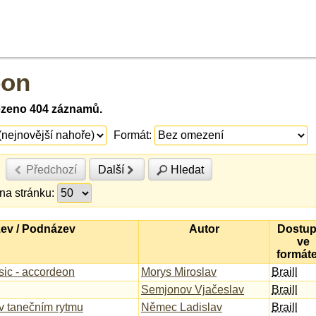
eon
ezeno 404 záznamů.
Formát:
Předchozí
Další
Hledat
na stránku:
ev / Podnázev
Autor
Dostu
ve
formát
sic - accordeon
Morys Miroslav
Braill
Semjonov Vjačeslav
Braill
v tanečním rytmu
Němec Ladislav
Braill