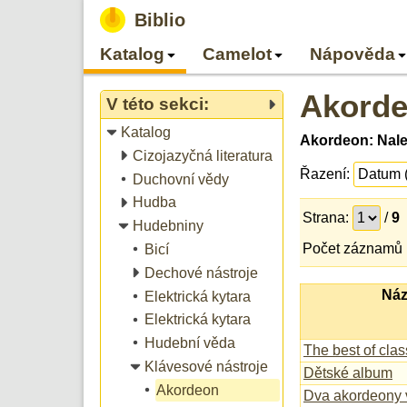
Biblio
Katalog
Camelot
Nápověda
Akord
V této sekci:
Katalog
Akordeon: Nal
Cizojazyčná literatura
Řazení:
Duchovní vědy
Hudba
Strana:
/
9
Hudebniny
Počet záznamů 
Bicí
Dechové nástroje
Náz
Elektrická kytara
Elektrická kytara
Hudební věda
The best of clas
Klávesové nástroje
Dětské album
Akordeon
Dva akordeony 