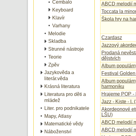
Cembalo
ABCD melodií ml
Keyboard
Toccata la mino
Klavír
Škola hry na h
Varhany
Melodie
Czardasz
Skladba
Jazzový akordeon 
Strunné nástroje
Prodaná nevěsta
Teorie
dějstvích
Zpěv
Album populárn
Jazykověda a
Festival Golden
literár.věda
Album populárn
harmoniku
Krásná literatura
Hrajeme POP - M
Literatura pro děti a
mládež
Jazz - Kiste - I.
Liter. pro podnikatele
Akordeonové etud
LŠU)
Mapy, Atlasy
ABCD melodií m
Matematické vědy
ABCD melodií m
Náboženství