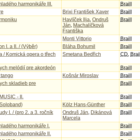
adého harmonikáře III.
Braill
re
Brixi František Xaver
Braill
armoniku
Havlíček Ilja
,
Ondruš
Braill
Ján
,
Machalíčková
Františka
Monti Vittorio
Braill
I. a II. / (Výběr)
Bláha Bohumil
Braill
 / Komická opera o třech
Smetana Bedřich
CD
,
Brail
ych melódií pre akordeón
Braill
 tango
Košnár Miroslav
Braill
ych skladieb pre
Braill
USIC - II.
Braill
 (Soloband)
Kölz Hans-Günther
Braill
y I. / (pro 2. a 3. ročník
Ondruš Ján
,
Dikánová
Braill
Marcela
ladého harmonikáře I.
Braill
ladého harmonikáře II.
Braill