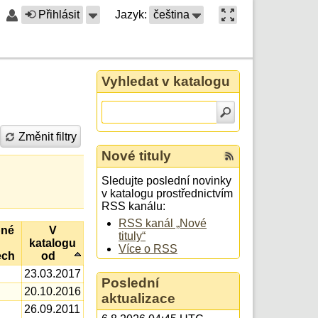
Přihlásit
Jazyk:
čeština
Vyhledat v katalogu
Změnit filtry
Nové tituly
Sledujte poslední novinky
v katalogu prostřednictvím
RSS kanálu:
RSS kanál „Nové
pné
V
tituly“
katalogu
Více o RSS
ech
od
23.03.2017
Poslední
20.10.2016
aktualizace
26.09.2011