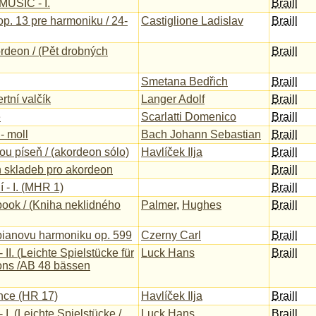
MUSIC - I.
Braill
p. 13 pre harmoniku / 24-
Castiglione Ladislav
Braill
rdeon / (Pět drobných
Braill
Smetana Bedřich
Braill
rtní valčík
Langer Adolf
Braill
e
Scarlatti Domenico
Braill
- moll
Bach Johann Sebastian
Braill
ou píseň / (akordeon sólo)
Havlíček Ilja
Braill
h skladeb pro akordeon
Braill
í - I. (MHR 1)
Braill
ook / (Kniha neklidného
Palmer
,
Hughes
Braill
pianovu harmoniku op. 599
Czerny Carl
Braill
- II. (Leichte Spielstücke für
Luck Hans
Braill
ons /AB 48 bässen
nce (HR 17)
Havlíček Ilja
Braill
- I. (Leichte Spielstücke /
Luck Hans
Braill