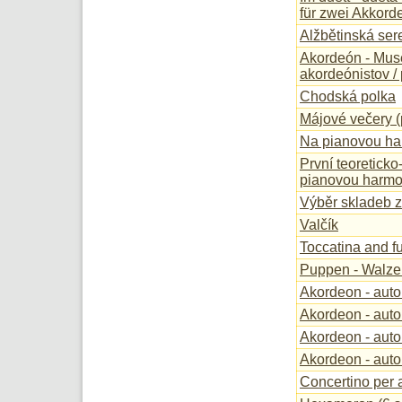
für zwei Akkord
Alžbětinská se
Akordeón - Muse
akordeónistov / 
Chodská polka
Májové večery (
Na pianovou har
První teoreticko
pianovou harmo
Výběr skladeb z
Valčík
Toccatina and f
Puppen - Walze
Akordeon - auto
Akordeon - auto
Akordeon - autom
Akordeon - auto
Concertino per 