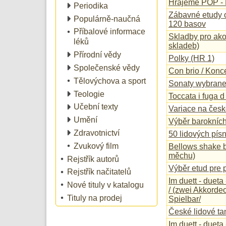
Hrajeme POP - 
Periodika
Zábavné etudy o
Populárně-naučná
120 basov
Příbalové informace
Skladby pro ako
léků
skladeb)
Přírodní vědy
Polky (HR 1)
Společenské vědy
Con brio / Konce
Tělovýchova a sport
Sonaty wybran
Teologie
Toccata i fuga d 
Učební texty
Variace na česk
Umění
Výběr barokníc
Zdravotnictví
50 lidových písn
Zvukový film
Bellows shake b
měchu)
Rejstřík autorů
Výběr etud pre 
Rejstřík načitatelů
Im duett - dueta 
Nové tituly v katalogu
/ (zwei Akkorde
Tituly na prodej
Spielbar/
České lidové ta
Im duett - dueta 