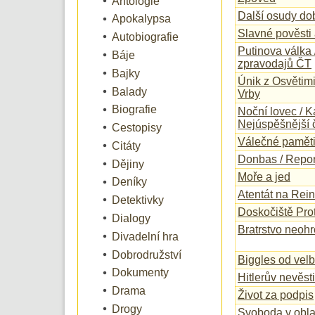
Antologie
Další osudy do
Apokalypsa
Slavné pověsti 
Autobiografie
Putinova válka 
Báje
zpravodajů ČT
Bajky
Únik z Osvětim
Balady
Vrby
Biografie
Noční lovec / K
Nejúspěšnější 
Cestopisy
Válečné paměti
Citáty
Donbas / Report
Dějiny
Moře a jed
Deníky
Atentát na Rei
Detektivky
Doskočiště Prot
Dialogy
Bratrstvo neoh
Divadelní hra
Dobrodružství
Biggles od velb
Dokumenty
Hitlerův nevěst
Drama
Život za podpis
Drogy
Svoboda v obla