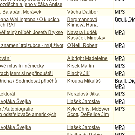
zděcha a jeho vlčáka Antise
, Balabán, Morávek
Vácha Dalibor
MP3
ana Wellingtona / O klucích,
Bergmannová
Braill
,
Dig
cích RAF
Klímová Hana
ěřitelný příběh Josefa Brykse
Navara Luděk
,
MP3
Kasáček Miroslav
e znamení trojzubce - můj život
O'Neill Robert
MP3
ování
Albright Madeleine
MP3
vé mluvili i německy
Krsek Martin
MP3
rach jsem si nepřipouštěl
Plachý Jiří
MP3
dricha / Sedmdesát příběhů
Kroupa Mikuláš
Braill
,
Dig
MP3
ektorát
Neradová Jitka
MP3
 vojáka Švejka
Hašek Jaroslav
MP3
 / Autobiografie
Kyle Chris
,
McEwen
MP3
o odstřelovače amerických
Scott
,
DeFelice Jim
 vojáka Švejka
Hašek Jaroslav
MP3
Neillands Robin
MP3