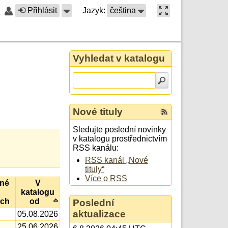
Přihlásit
Jazyk:
čeština
Vyhledat v katalogu
Nové tituly
Sledujte poslední novinky
v katalogu prostřednictvím
RSS kanálu:
RSS kanál „Nové
tituly“
Více o RSS
né
V
katalogu
ech
od
Poslední
aktualizace
05.08.2026
25.06.2026