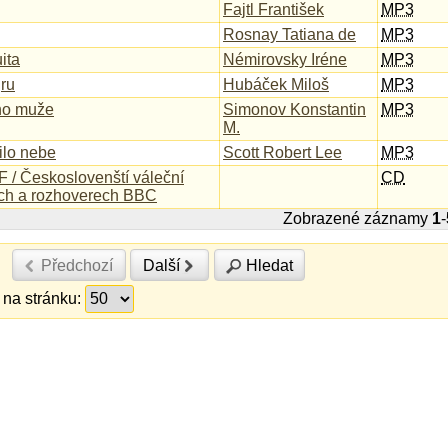
Fajtl František
MP3
Rosnay Tatiana de
MP3
ita
Némirovsky Iréne
MP3
gru
Hubáček Miloš
MP3
ho muže
Simonov Konstantin
MP3
M.
ilo nebe
Scott Robert Lee
MP3
F / Českoslovenští váleční
CD
žích a rozhoverech BBC
Zobrazené záznamy
1
-
Předchozí
Další
Hledat
na stránku: