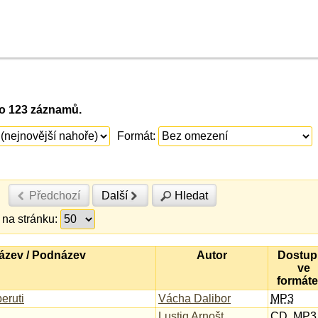
no 123 záznamů.
Formát:
Předchozí
Další
Hledat
na stránku:
ázev / Podnázev
Autor
Dostup
ve
formát
eruti
Vácha Dalibor
MP3
Lustig Arnošt
CD
,
MP3