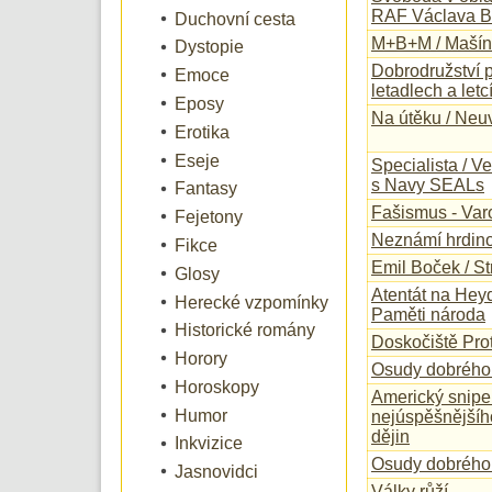
RAF Václava Bo
Duchovní cesta
M+B+M / Mašín
Dystopie
Dobrodružství p
Emoce
letadlech a let
Eposy
Na útěku / Neuv
Erotika
Eseje
Specialista / V
s Navy SEALs
Fantasy
Fašismus - Var
Fejetony
Neznámí hrdino
Fikce
Emil Boček / St
Glosy
Atentát na Hey
Herecké vzpomínky
Paměti národa
Historické romány
Doskočiště Prot
Horory
Osudy dobrého
Horoskopy
Americký sniper
Humor
nejúspěšnějšíh
dějin
Inkvizice
Osudy dobrého
Jasnovidci
Války růží