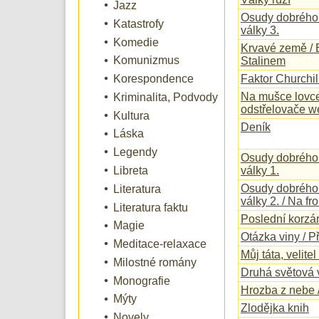
Jazz
Osudy dobrého 
Katastrofy
války 3.
Komedie
Krvavé země / 
Komunizmus
Stalinem
Korespondence
Faktor Churchil
Na mušce lovce
Kriminalita, Podvody
odstřelovače w
Kultura
Deník
Láska
Legendy
Osudy dobrého 
Libreta
války 1.
Osudy dobrého 
Literatura
války 2. / Na fr
Literatura faktu
Poslední korzá
Magie
Otázka viny / 
Meditace-relaxace
Můj táta, velite
Milostné romány
Druhá světová 
Monografie
Hrozba z nebe 
Mýty
Zlodějka knih
Novely