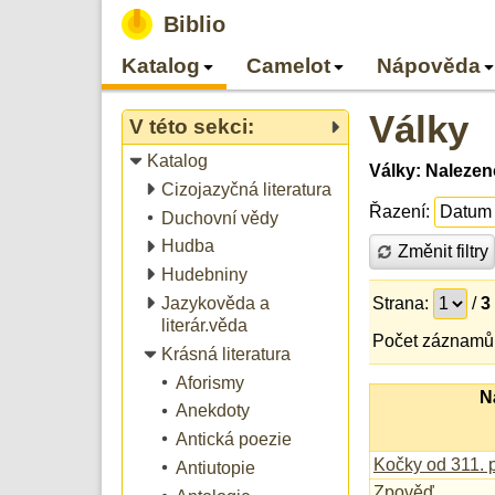
Biblio
Katalog
Camelot
Nápověda
Války
V této sekci:
Katalog
Války: Naleze
Cizojazyčná literatura
Řazení:
Duchovní vědy
Hudba
Změnit filtry
Hudebniny
Jazykověda a
Strana:
/
3
literár.věda
Počet záznamů 
Krásná literatura
Aforismy
N
Anekdoty
Antická poezie
Kočky od 311. p
Antiutopie
Zpověď