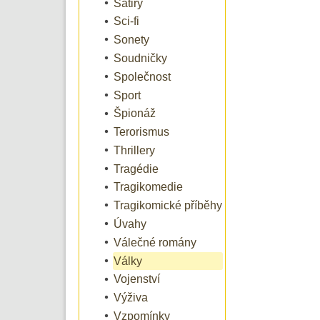
Satiry
Sci-fi
Sonety
Soudničky
Společnost
Sport
Špionáž
Terorismus
Thrillery
Tragédie
Tragikomedie
Tragikomické příběhy
Úvahy
Válečné romány
Války
Vojenství
Výživa
Vzpomínky