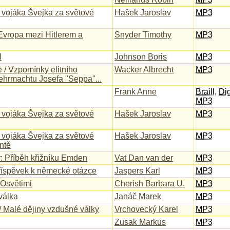
vojáka Švejka za světové
Hašek Jaroslav
MP3
Evropa mezi Hitlerem a
Snyder Timothy
MP3
l
Johnson Boris
MP3
 / Vzpomínky elitního
Wacker Albrecht
MP3
ehrmachtu Josefa "Seppa"...
Frank Anne
Braill
,
Dig
MP3
vojáka Švejka za světové
Hašek Jaroslav
MP3
vojáka Švejka za světové
Hašek Jaroslav
MP3
ontě
r: Příběh křižníku Emden
Vat Dan van der
MP3
Příspěvek k německé otázce
Jaspers Karl
MP3
l Osvětimi
Cherish Barbara U.
MP3
válka
Janáč Marek
MP3
/ Malé dějiny vzdušné války
Vrchovecký Karel
MP3
Zusak Markus
MP3