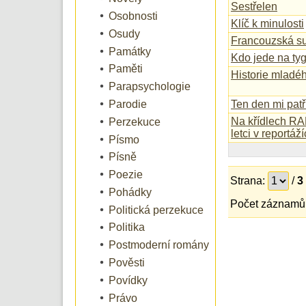
Sestřelen
Osobnosti
Klíč k minulosti
Osudy
Francouzská su
Památky
Kdo jede na ty
Paměti
Historie mladé
Parapsychologie
Parodie
Ten den mi patř
Na křídlech RA
Perzekuce
letci v reportá
Písmo
Písně
Poezie
Strana:
/
3
Pohádky
Počet záznamů 
Politická perzekuce
Politika
Postmoderní romány
Pověsti
Povídky
Právo