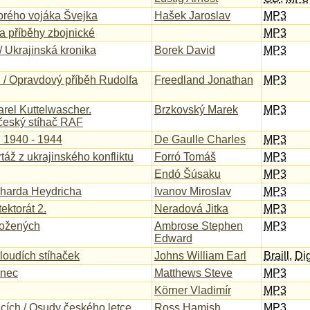
brého vojáka Švejka
Hašek Jaroslav
MP3
a příběhy zbojnické
MP3
/ Ukrajinská kronika
Borek David
MP3
i / Opravdový příběh Rudolfa
Freedland Jonathan
MP3
arel Kuttelwascher.
Brzkovský Marek
MP3
český stíhač RAF
 1940 - 1944
De Gaulle Charles
MP3
áž z ukrajinského konfliktu
Forró Tomáš
MP3
Endó Šúsaku
MP3
nharda Heydricha
Ivanov Miroslav
MP3
ektorát 2.
Neradová Jitka
MP3
rožených
Ambrose Stephen
MP3
Edward
loudích stíhaček
Johns William Earl
Braill
,
Dig
inec
Matthews Steve
MP3
Körner Vladimír
MP3
cích / Osudy českého letce
Ross Hamish
MP3