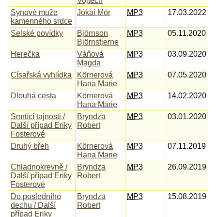
Vojtěch
Synové muže
Jókai Mór
MP3
17.03.2022
kamenného srdce
Selské povídky
Björnson
MP3
05.11.2020
Björnstjerne
Herečka
Váňová
MP3
03.09.2020
Magda
Císařská vyhlídka
Körnerová
MP3
07.05.2020
Hana Marie
Dlouhá cesta
Körnerová
MP3
14.02.2020
Hana Marie
Smrtící tajnosti /
Bryndza
MP3
03.01.2020
Další případ Eriky
Robert
Fosterové
Druhý břeh
Körnerová
MP3
07.11.2019
Hana Marie
Chladnokrevně /
Bryndza
MP3
26.09.2019
Další případ Eriky
Robert
Fosterové
Do posledního
Bryndza
MP3
15.08.2019
dechu / Další
Robert
případ Eriky