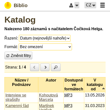
Biblio
CZ
Katalog
Nalezeno 180 záznamů s načitatelem Čočková Helga.
Řazení:
Formát:
Změnit filtry
Strana:
1
/
4
Předchozí
Další
Hledat
Název /
Autor
Dostupné
V
Podnázev
ve
katalogu
formátech
od
Interview se
Kohoutová
MP3
13.05.2026
strašidly
Marcela
Kamenný řád
Martínek
MP3
31.03.2023