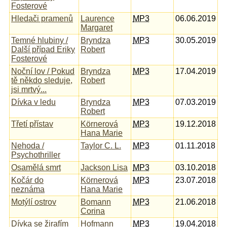
Fosterové
Hledači pramenů
Laurence
MP3
06.06.2019
Margaret
Temné hlubiny /
Bryndza
MP3
30.05.2019
Další případ Eriky
Robert
Fosterové
Noční lov / Pokud
Bryndza
MP3
17.04.2019
tě někdo sleduje,
Robert
jsi mrtvý...
Dívka v ledu
Bryndza
MP3
07.03.2019
Robert
Třetí přístav
Körnerová
MP3
19.12.2018
Hana Marie
Nehoda /
Taylor C. L.
MP3
01.11.2018
Psychothriller
Osamělá smrt
Jackson Lisa
MP3
03.10.2018
Kočár do
Körnerová
MP3
23.07.2018
neznáma
Hana Marie
Motýlí ostrov
Bomann
MP3
21.06.2018
Corina
Dívka se žirafím
Hofmann
MP3
19.04.2018