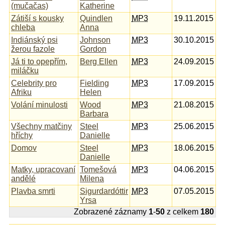
(mučačas)
Katherine
Zátiší s kousky
Quindlen
MP3
19.11.2015
chleba
Anna
Indiánský psi
Johnson
MP3
30.10.2015
žerou fazole
Gordon
Já ti to opepřím,
Berg Ellen
MP3
24.09.2015
miláčku
Celebrity pro
Fielding
MP3
17.09.2015
Afriku
Helen
Volání minulosti
Wood
MP3
21.08.2015
Barbara
Všechny matčiny
Steel
MP3
25.06.2015
hříchy
Danielle
Domov
Steel
MP3
18.06.2015
Danielle
Matky, upracovaní
Tomešová
MP3
04.06.2015
andělé
Milena
Plavba smrti
Sigurdardóttir
MP3
07.05.2015
Yrsa
Zobrazené záznamy
1
-
50
z celkem
180