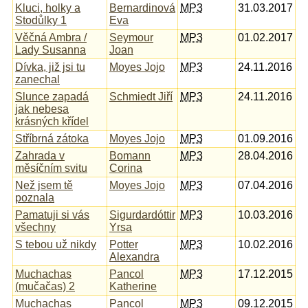
Kluci, holky a
Bernardinová
MP3
31.03.2017
Stodůlky 1
Eva
Věčná Ambra /
Seymour
MP3
01.02.2017
Lady Susanna
Joan
Dívka, již jsi tu
Moyes Jojo
MP3
24.11.2016
zanechal
Slunce zapadá
Schmiedt Jiří
MP3
24.11.2016
jak nebesa
krásných křídel
Stříbrná zátoka
Moyes Jojo
MP3
01.09.2016
Zahrada v
Bomann
MP3
28.04.2016
měsíčním svitu
Corina
Než jsem tě
Moyes Jojo
MP3
07.04.2016
poznala
Pamatuji si vás
Sigurdardóttir
MP3
10.03.2016
všechny
Yrsa
S tebou už nikdy
Potter
MP3
10.02.2016
Alexandra
Muchachas
Pancol
MP3
17.12.2015
(mučačas) 2
Katherine
Muchachas
Pancol
MP3
09.12.2015