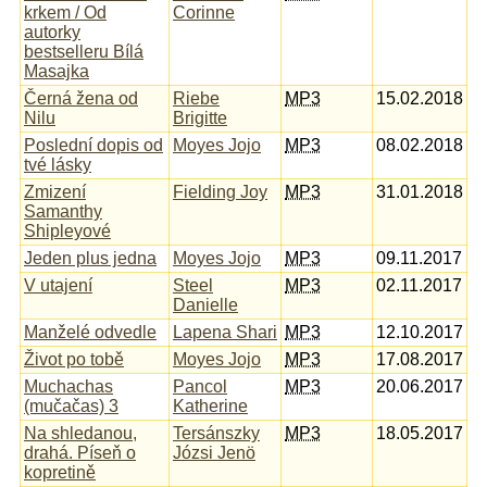
krkem / Od
Corinne
autorky
bestselleru Bílá
Masajka
Černá žena od
Riebe
MP3
15.02.2018
Nilu
Brigitte
Poslední dopis od
Moyes Jojo
MP3
08.02.2018
tvé lásky
Zmizení
Fielding Joy
MP3
31.01.2018
Samanthy
Shipleyové
Jeden plus jedna
Moyes Jojo
MP3
09.11.2017
V utajení
Steel
MP3
02.11.2017
Danielle
Manželé odvedle
Lapena Shari
MP3
12.10.2017
Život po tobě
Moyes Jojo
MP3
17.08.2017
Muchachas
Pancol
MP3
20.06.2017
(mučačas) 3
Katherine
Na shledanou,
Tersánszky
MP3
18.05.2017
drahá. Píseň o
Józsi Jenö
kopretině