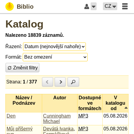
Biblio
CZ
Katalog
Nalezeno 18839 záznamů.
Řazení:
Formát:
Změnit filtry
Strana:
1
/
377
Předchozí
Další
Hledat
Název /
Autor
Dostupné
V
Podnázev
ve
katalogu
formátech
od
Den
Cunningham
MP3
05.08.2026
Michael
Můj příšerný
Devátá Ivanka
,
MP3
05.08.2026