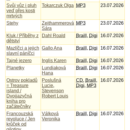
Svůj vůz i pluh
Tokarczuk Olga
MP3
23.07.2026
veď přes kosti
mrtvých
Stehy
Zeithammerová
MP3
23.07.2026
Sára
Kluk / Příběhy z
Dahl Roald
Braill
,
Digi
16.07.2026
dětství
Mazlíčci a jejich
Gallo Ana
Braill
,
Digi
16.07.2026
slavní páníčci
Tajné jezero
Inglis Karen
Braill
,
Digi
16.07.2026
Planetky
Lundiaková
Braill
,
Digi
16.07.2026
Hana
Ostrov pokladů
Poslušná
CD
,
Braill
,
16.07.2026
= Treasure
Lucie
,
Digi
,
MP3
island /
Stevenson
Dvojjazyčná
Robert Louis
kniha pro
začátečníky
Francouzská
Válková
Braill
,
Digi
16.07.2026
revoluce / Jen
Veronika
krůček od
gilotiny