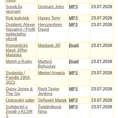
milov
Soudcův
Grisham John
MP3
23.07.2026
seznam
Rok kobylek
Hayes Terry
MP3
23.07.2026
Disident: Alexej
Herszenhorn
MP3
23.07.2026
Navalnyj / Profil
David
politického
vězně
Romantický
Malásek Jiří
Braill
23.07.2026
klavír Jiřího
Maláska
Motýli a Rajky
Martinů
Braill
23.07.2026
Bohuslav
Svoboda /
Merkel Angela
MP3
23.07.2026
Paměti 1954-
2021
Daisy Jones &
Reid Taylor
MP3
23.07.2026
The Six
Jenkins
Ostravský páter
Skřipský Marek
MP3
23.07.2026
Svědectví o
Špitálníková
MP3
23.07.2026
životě v KLDR
Nina
2.