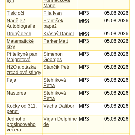
syn
Formáčková
Marie
Tisíc očí
Fíla Ivan
MP3
05.08.2026
Naděje /
František
MP3
05.08.2026
Autobiografie
papež
Druhý dech
Krásný Daniel
MP3
05.08.2026
Matematické
Parker Matt
MP3
05.08.2026
kixy
Přítelkyně paní
Simenon
MP3
05.08.2026
Maigretové
Georges
H2O a otázka
Stančík Petr
MP3
05.08.2026
zrcadlové sfingy
Faja
Stehlíková
MP3
05.08.2026
Petra
Nasterea
Stehlíková
MP3
05.08.2026
Petra
Kočky od 311.
Vácha Dalibor
MP3
05.08.2026
peruti
Jednoho
Vigan Delphine
MP3
05.08.2026
prosincového
de
večera