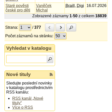
Staré pověsti
Vaněček
Braill
,
Digi
16.07.2026
české pro děti
Michal
Zobrazené záznamy
1
-
50
z celkem
18839
Strana:
/
377
Předchozí
Další
Hledat
Počet záznamů na stránku:
Vyhledat v katalogu
Nové tituly
Sledujte poslední novinky
v katalogu prostřednictvím
RSS kanálu:
RSS kanál „Nové
tituly“
Více o RSS