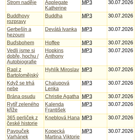
Strom naděje
Applegate
MP3
30.07.2026
Katherine
Buddhovy
Buddha
MP3
30.07.2026
rozpravy
Gerbešín a
Devátá Ivanka
MP3
30.07.2026
hezouni
Buďsbohem
Hoffee
MP3
30.07.2026
Vedli jsme si
Hopkins
MP3
30.07.2026
dobře, hochu /
Anthony
Autobiografie
Rapl z
Hyhlík Miroslav
MP3
30.07.2026
Bartolomějský
Když se trhá
Chalupová
MP3
30.07.2026
nebe
Lenka
Brána osudu
Christie Agatha
MP3
30.07.2026
Rytíř zeleného
Kalenda
MP3
30.07.2026
kříže
František
365 perliček z
Kneblová Hana
MP3
30.07.2026
české historie
Pavouček
Kopecká
MP3
30.07.2026
Varhánek
Martina Viktorie