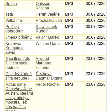
Spása
Ohlsson
MP3
30.07.2026
Kristina
Teta
Perrin Valérie
MP3
30.07.2026
Velká hra
Procházka Jan
MP3
30.07.2026
Pražský
Slawitschek
MP3
30.07.2026
dobrodruh
Rudolf
Jména příběhu
Vajchr Marek
MP3
30.07.2026
Královna
Whitton Hana
MP3
30.07.2026
Kunhuta a
Záviš
A jestli umřeli,
Atwood
MP3
23.07.2026
žijí tam spolu
Margaret
dodnes
Eleanor
Co když žádné
Čechová
MP3
23.07.2026
zítra nebude?
Dagmar Digma
Mýtus pana
Feder Rachel
MP3
23.07.2026
Darcyho / Jane
Austen, literární
sexsymboly a
monstra, jež
nás naučila