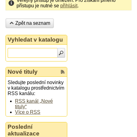
Veřejný přístup je omezen. Pro získání plného
přístupu je nutné se
přihlásit
.
Zpět na seznam
Vyhledat v katalogu
Nové tituly
Sledujte poslední novinky
v katalogu prostřednictvím
RSS kanálu:
RSS kanál „Nové
tituly“
Více o RSS
Poslední
aktualizace