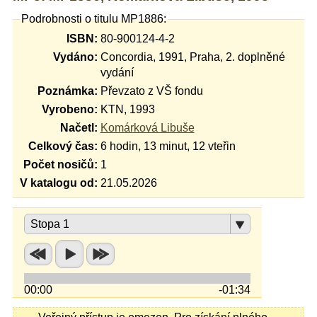
Podrobnosti o titulu MP1886:
ISBN:
80-900124-4-2
Vydáno:
Concordia, 1991, Praha, 2. doplněné
vydání
Poznámka:
Převzato z VŠ fondu
Vyrobeno:
KTN, 1993
Načetl:
Komárková Libuše
Celkový čas:
6 hodin, 13 minut, 12 vteřin
Počet nosičů:
1
V katalogu od:
21.05.2026
Stopa 1
00:00
-01:34