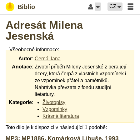
Biblio
CZ
Adresát Milena
Jesenská
Všeobecné informace:
Autor:
Černá Jana
Anotace:
Životní příběh Mileny Jesenské z pera její
dcery, která čerpá z vlastních vzpomínek i
ze vzpomínek přátel a pamětníků.
Nahrávka převzata z fondu studijní
lietartury.
Kategorie:
Životopisy
Vzpomínky
Krásná literatura
Toto dílo je k dispozici v následující 1 podobě:
MP3: MP1886, Komárková Libuše, 1993