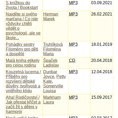
S knížkou do
MP3
03.09.2021
života / Bookstart
Najděte si svého
Herman
MP3
26.02.2021
marťana / Co jste
Marek
vždycky chtěli
vědět o
psychologii, ale ve
škole...
Pohádky sestry
Truhlíková
MP3
18.01.2019
Filomény pro děti
Filoména
a dospělé
Marta
Malá kniha etikety
Špaček
CD
20.04.2018
pro celou rodinu
Ladislav
Kouzelná lucerna /
Dunbar
MP3
12.04.2018
Příběhy pro
Joyce
,
Petty
rozvíjení dětské
Kate
,
důvěry, tvořivosti a
Somerville
vnitřního klidu
Louisa
Aha! Rodičovství /
Markham
MP3
15.09.2017
Jak přestat křičet a
Laura
začít žít s dětmi v
harmonii