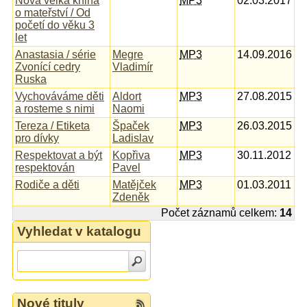
Nová velká kniha
MP3
02.03.2017
o mateřství / Od
početí do věku 3
let
Anastasia / série
Megre
MP3
14.09.2016
Zvonící cedry
Vladimír
Ruska
Vychováváme děti
Aldort
MP3
27.08.2015
a rosteme s nimi
Naomi
Tereza / Etiketa
Špaček
MP3
26.03.2015
pro dívky
Ladislav
Respektovat a být
Kopřiva
MP3
30.11.2012
respektován
Pavel
Rodiče a děti
Matějček
MP3
01.03.2011
Zdeněk
Počet záznamů celkem:
14
Vyhledat v katalogu
Nové tituly