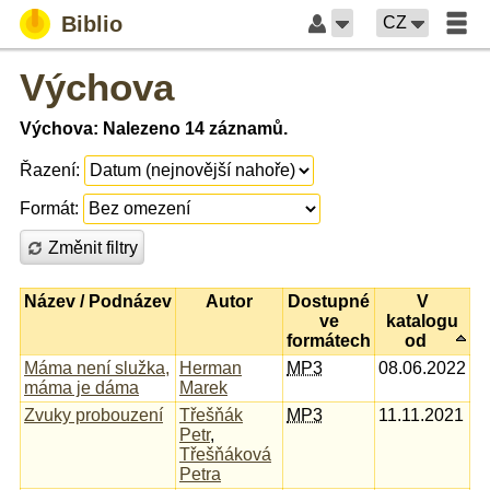
Biblio
CZ
Výchova
Výchova: Nalezeno 14 záznamů.
Řazení:
Formát:
Změnit filtry
Název / Podnázev
Autor
Dostupné
V
ve
katalogu
formátech
od
Máma není služka,
Herman
MP3
08.06.2022
máma je dáma
Marek
Zvuky probouzení
Třešňák
MP3
11.11.2021
Petr
,
Třešňáková
Petra