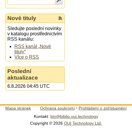
Nové tituly
Sledujte poslední novinky
v katalogu prostřednictvím
RSS kanálu:
RSS kanál „Nové
tituly“
Více o RSS
Poslední
aktualizace
6.8.2026 04:45 UTC
Mapa stránek
Ochrana soukromí
•
Prohlášení o zpřístupnění
Kontakt:
ktn@biblio.oui.technology
Copyright © 2026
OUI Technology Ltd.