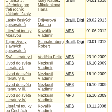
Čítanka 3 /
Malý Radek
,
Braill
04.01.2018
Učebnice pro
Mikulenková
třetí ročník
Hana
základní školy
Lásky českých
Drijverová
Braill
,
Digi
28.02.2013
spisovatelů
Martina
Literární toulky
Kovářík
MP3
01.06.2012
Moravou
Vladimír
Tajné životy
Schnakenberg
Braill
,
Digi
20.01.2012
slavných
Robert
spisovatelů
Svět literatury I
Vodička Felix
MP3
23.10.2009
Úvod do světa
Nezkusil
MP3
16.10.2009
literatury I.
Vladimír
Úvod do světa
Nezkusil
MP3
16.10.2009
literatury II.
Vladimír
Úvod do světa
Nezkusil
MP3
16.10.2009
literatury III.
Vladimír
Úvod do světa
Nezkusil
MP3
16.10.2009
literatury IV.
Vladimír
Literární toulky
Kovářík
MP3
10.11.2008
po Čechách
Vladimír