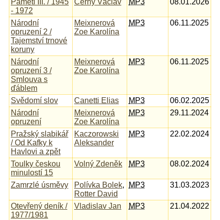
Paměti III. / 1945
Černý Václav
MP3
08.01.2026
- 1972
Národní
Meixnerová
MP3
06.11.2025
opruzení 2 /
Zoe Karolína
Tajemství trnové
koruny
Národní
Meixnerová
MP3
06.11.2025
opruzení 3 /
Zoe Karolína
Smlouva s
ďáblem
Svědomí slov
Canetti Elias
MP3
06.02.2025
Národní
Meixnerová
MP3
29.11.2024
opruzení
Zoe Karolína
Pražský slabikář
Kaczorowski
MP3
22.02.2024
/ Od Kafky k
Aleksander
Havlovi a zpět
Toulky českou
Volný Zdeněk
MP3
08.02.2024
minulostí 15
Zamrzlé úsměvy
Polívka Bolek
,
MP3
31.03.2023
Rotter David
Otevřený deník /
Vladislav Jan
MP3
21.04.2022
1977/1981