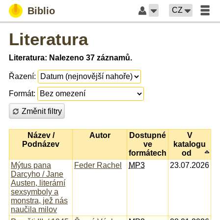
Biblio
CZ
Literatura
Literatura: Nalezeno 37 záznamů.
Řazení:
Formát:
Změnit filtry
Název /
Autor
Dostupné
V
Podnázev
ve
katalogu
formátech
od
Mýtus pana
Feder Rachel
MP3
23.07.2026
Darcyho / Jane
Austen, literární
sexsymboly a
monstra, jež nás
naučila milov