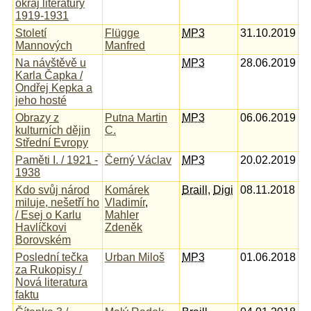
okraj literatury
1919-1931
Století
Flügge
MP3
31.10.2019
Mannových
Manfred
Na návštěvě u
MP3
28.06.2019
Karla Čapka /
Ondřej Kepka a
jeho hosté
Obrazy z
Putna Martin
MP3
06.06.2019
kulturních dějin
C.
Střední Evropy
Paměti I. / 1921 -
Černý Václav
MP3
20.02.2019
1938
Kdo svůj národ
Komárek
Braill
,
Digi
08.11.2018
miluje, nešetří ho
Vladimír
,
/ Esej o Karlu
Mahler
Havlíčkovi
Zdeněk
Borovském
Poslední tečka
Urban Miloš
MP3
01.06.2018
za Rukopisy /
Nová literatura
faktu