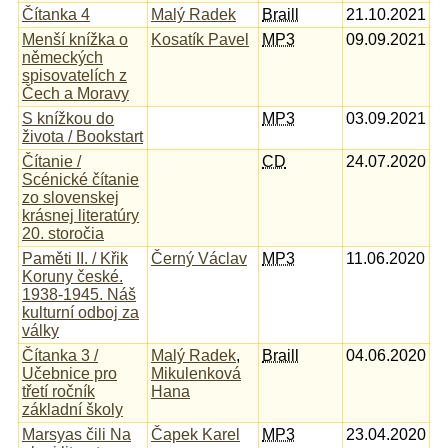
Čítanka 4
Malý Radek
Braill
21.10.2021
Menší knížka o
Kosatík Pavel
MP3
09.09.2021
německých
spisovatelích z
Čech a Moravy
S knížkou do
MP3
03.09.2021
života / Bookstart
Čítanie /
CD
24.07.2020
Scénické čítanie
zo slovenskej
krásnej literatúry
20. storočia
Paměti II. / Křik
Černý Václav
MP3
11.06.2020
Koruny české.
1938-1945. Náš
kulturní odboj za
války
Čítanka 3 /
Malý Radek
,
Braill
04.06.2020
Učebnice pro
Mikulenková
třetí ročník
Hana
základní školy
Marsyas čili Na
Čapek Karel
MP3
23.04.2020