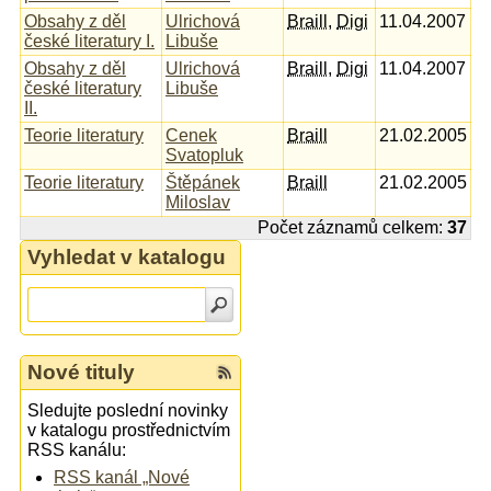
Obsahy z děl
Ulrichová
Braill
,
Digi
11.04.2007
české literatury I.
Libuše
Obsahy z děl
Ulrichová
Braill
,
Digi
11.04.2007
české literatury
Libuše
II.
Teorie literatury
Cenek
Braill
21.02.2005
Svatopluk
Teorie literatury
Štěpánek
Braill
21.02.2005
Miloslav
Počet záznamů celkem:
37
Vyhledat v katalogu
Nové tituly
Sledujte poslední novinky
v katalogu prostřednictvím
RSS kanálu:
RSS kanál „Nové