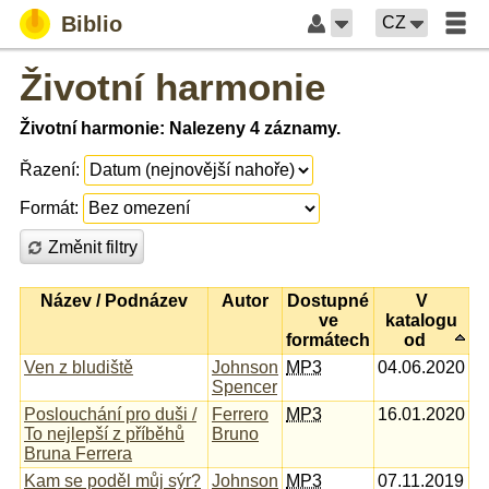
Biblio
CZ
Životní harmonie
Životní harmonie: Nalezeny 4 záznamy.
Řazení:
Formát:
Změnit filtry
Název / Podnázev
Autor
Dostupné
V
ve
katalogu
formátech
od
Ven z bludiště
Johnson
MP3
04.06.2020
Spencer
Poslouchání pro duši /
Ferrero
MP3
16.01.2020
To nejlepší z příběhů
Bruno
Bruna Ferrera
Kam se poděl můj sýr?
Johnson
MP3
07.11.2019