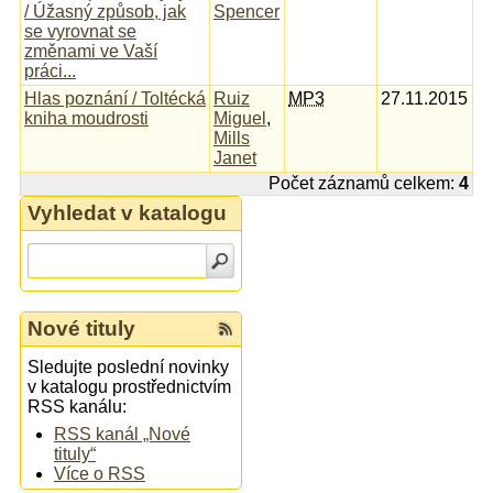
/ Úžasný způsob, jak
Spencer
se vyrovnat se
změnami ve Vaší
práci...
Hlas poznání / Toltécká
Ruiz
MP3
27.11.2015
kniha moudrosti
Miguel
,
Mills
Janet
Počet záznamů celkem:
4
Vyhledat v katalogu
Nové tituly
Sledujte poslední novinky
v katalogu prostřednictvím
RSS kanálu:
RSS kanál „Nové
tituly“
Více o RSS