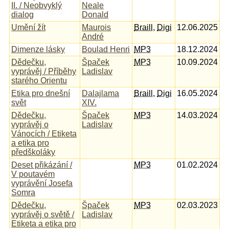
II. / Neobvyklý
Neale
dialog
Donald
Umění žít
Maurois
Braill
,
Digi
12.06.2025
André
Dimenze lásky
Boulad Henri
MP3
18.12.2024
Dědečku,
Špaček
MP3
10.09.2024
vyprávěj / Příběhy
Ladislav
starého Orientu
Etika pro dnešní
Dalajlama
Braill
,
Digi
16.05.2024
svět
XIV.
Dědečku,
Špaček
MP3
14.03.2024
vyprávěj o
Ladislav
Vánocích / Etiketa
a etika pro
předškoláky
Deset přikázání /
MP3
01.02.2024
V poutavém
vyprávění Josefa
Somra
Dědečku,
Špaček
MP3
02.03.2023
vyprávěj o světě /
Ladislav
Etiketa a etika pro