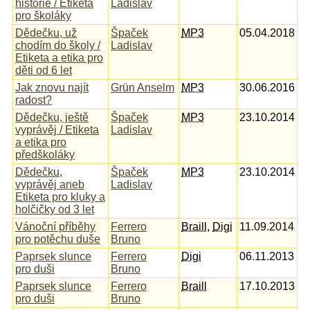
historie / Etiketa
Ladislav
pro školáky
Dědečku, už
Špaček
MP3
05.04.2018
chodím do školy /
Ladislav
Etiketa a etika pro
děti od 6 let
Jak znovu najít
Grün Anselm
MP3
30.06.2016
radost?
Dědečku, ještě
Špaček
MP3
23.10.2014
vyprávěj / Etiketa
Ladislav
a etika pro
předškoláky
Dědečku,
Špaček
MP3
23.10.2014
vyprávěj aneb
Ladislav
Etiketa pro kluky a
holčičky od 3 let
Vánoční příběhy
Ferrero
Braill
,
Digi
11.09.2014
pro potěchu duše
Bruno
Paprsek slunce
Ferrero
Digi
06.11.2013
pro duši
Bruno
Paprsek slunce
Ferrero
Braill
17.10.2013
pro duši
Bruno