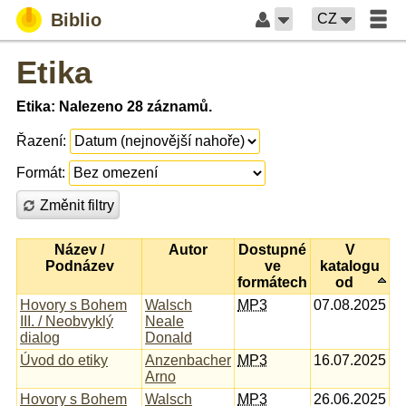
Biblio
CZ
Etika
Etika: Nalezeno 28 záznamů.
Řazení:
Formát:
Změnit filtry
Název /
Autor
Dostupné
V
Podnázev
ve
katalogu
formátech
od
Hovory s Bohem
Walsch
MP3
07.08.2025
III. / Neobvyklý
Neale
dialog
Donald
Úvod do etiky
Anzenbacher
MP3
16.07.2025
Arno
Hovory s Bohem
Walsch
MP3
26.06.2025