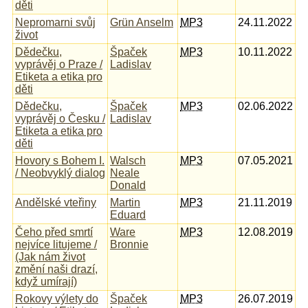
děti
Nepromarni svůj
Grün Anselm
MP3
24.11.2022
život
Dědečku,
Špaček
MP3
10.11.2022
vyprávěj o Praze /
Ladislav
Etiketa a etika pro
děti
Dědečku,
Špaček
MP3
02.06.2022
vyprávěj o Česku /
Ladislav
Etiketa a etika pro
děti
Hovory s Bohem I.
Walsch
MP3
07.05.2021
/ Neobvyklý dialog
Neale
Donald
Andělské vteřiny
Martin
MP3
21.11.2019
Eduard
Čeho před smrtí
Ware
MP3
12.08.2019
nejvíce litujeme /
Bronnie
(Jak nám život
změní naši drazí,
když umírají)
Rokovy výlety do
Špaček
MP3
26.07.2019