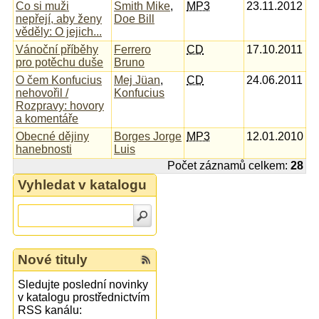
Co si muži
Smith Mike
,
MP3
23.11.2012
nepřejí, aby ženy
Doe Bill
věděly: O jejich...
Vánoční příběhy
Ferrero
CD
17.10.2011
pro potěchu duše
Bruno
O čem Konfucius
Mej Jüan
,
CD
24.06.2011
nehovořil /
Konfucius
Rozpravy: hovory
a komentáře
Obecné dějiny
Borges Jorge
MP3
12.01.2010
hanebnosti
Luis
Počet záznamů celkem:
28
Vyhledat v katalogu
Nové tituly
Sledujte poslední novinky
v katalogu prostřednictvím
RSS kanálu: