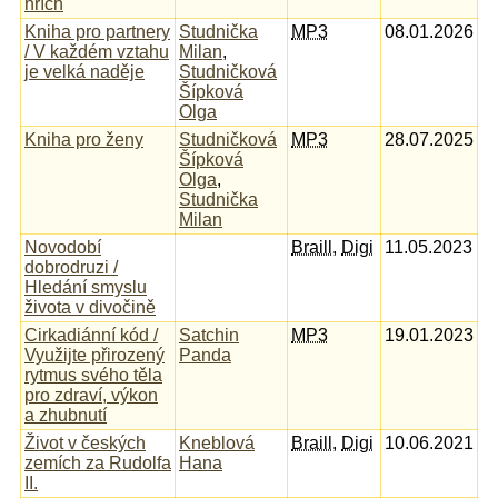
hřích
Kniha pro partnery
Studnička
MP3
08.01.2026
/ V každém vztahu
Milan
,
je velká naděje
Studničková
Šípková
Olga
Kniha pro ženy
Studničková
MP3
28.07.2025
Šípková
Olga
,
Studnička
Milan
Novodobí
Braill
,
Digi
11.05.2023
dobrodruzi /
Hledání smyslu
života v divočině
Cirkadiánní kód /
Satchin
MP3
19.01.2023
Využijte přirozený
Panda
rytmus svého těla
pro zdraví, výkon
a zhubnutí
Život v českých
Kneblová
Braill
,
Digi
10.06.2021
zemích za Rudolfa
Hana
II.