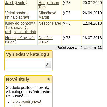
Jak být volný
Hodgkinson
MP3
20.07.2020
Tom
Velmi osobní
Slimáková
MP3
26.09.2019
kniha o zdraví
Margit
Kudy do pohody /
Nešpor Karel
MP3
12.04.2018
Tisíc snadných
rad, jak se uklidnit
Nebezpečný svět
Doleček
MP3
18.07.2013
kalorií
Rajko
Počet záznamů celkem:
11
Vyhledat v katalogu
Nové tituly
Sledujte poslední novinky
v katalogu prostřednictvím
RSS kanálu:
RSS kanál „Nové
tituly“