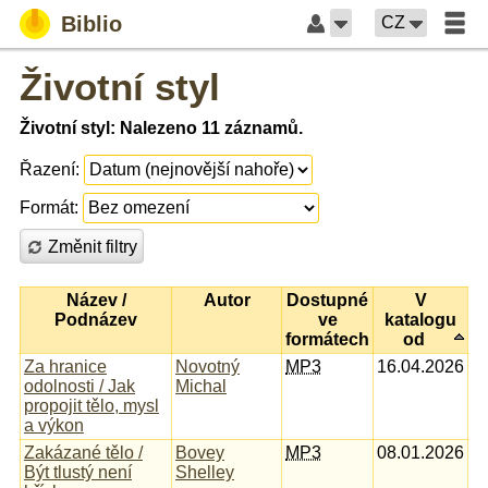
Biblio
CZ
Životní styl
Životní styl: Nalezeno 11 záznamů.
Řazení:
Formát:
Změnit filtry
Název /
Autor
Dostupné
V
Podnázev
ve
katalogu
formátech
od
Za hranice
Novotný
MP3
16.04.2026
odolnosti / Jak
Michal
propojit tělo, mysl
a výkon
Zakázané tělo /
Bovey
MP3
08.01.2026
Být tlustý není
Shelley