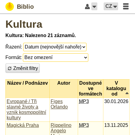
Biblio
CZ
Kultura
Kultura: Nalezeno 21 záznamů.
Řazení:
Formát:
Změnit filtry
Název / Podnázev
Autor
Dostupné
V
ve
katalogu
formátech
od
Evropané / Tři
Figes
MP3
30.01.2026
slavné životy a
Orlando
vznik kosmopolitní
kultury
Magická Praha
Rippelino
MP3
13.11.2025
Angelo