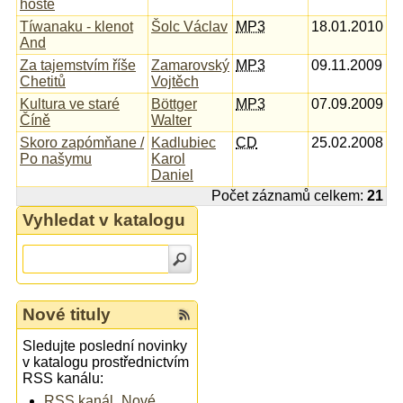
hosté
Tíwanaku - klenot
Šolc Václav
MP3
18.01.2010
And
Za tajemstvím říše
Zamarovský
MP3
09.11.2009
Chetitů
Vojtěch
Kultura ve staré
Böttger
MP3
07.09.2009
Číně
Walter
Skoro zapómňane /
Kadlubiec
CD
25.02.2008
Po našymu
Karol
Daniel
Počet záznamů celkem:
21
Vyhledat v katalogu
Nové tituly
Sledujte poslední novinky
v katalogu prostřednictvím
RSS kanálu:
RSS kanál „Nové