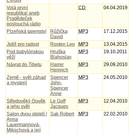
Evropy
Volá první
CD
04.04.2019
republika! aneb
Pradědeček
poslouchá rádio
Plzeňská tajemství
Růžička
MP3
17.12.2015
David
Jidiš pro radost
Rosten Leo
MP3
13.04.2015
Pod babylónskou
Hruška
MP3
19.10.2011
věží
Blahoslav
Návrat do Tibetu
Harrer
MP3
29.09.2010
Heinrich
Země - svět záhad
Spencer
MP3
24.05.2010
a mysterií
John
,
Spencer
Anne
Středověký člověk
Le Goff
MP3
12.04.2010
a jeho svět
Jacques
Salon dvou století /
Sak Robert
MP3
22.02.2010
Anna
Lauermannová-
Mikschová a její