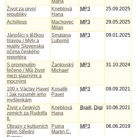
Maria
Život za první
Kneblová
MP3
25.09.2025
republiky
Hana
Achilleus
Machovec
MP3
29.05.2025
Milan
Jánošíci s těžkou
Smatana
MP3
09.01.2025
hlavou / Mýty a
Ľubomír
reality Slovenska
očima českého
reportéra
S prominutím
Žantovský
MP3
31.10.2024
řečeno / Můj život
Michael
mezi slavnými a
mocnými
100 x Václav Havel
Kosatík
MP3
09.09.2021
/ Jak rozumět jeho
Pavel
myšlenkám
Život v českých
Kneblová
Braill
,
Digi
10.06.2021
zemích za Rudolfa
Hana
II.
Obrazy z kulturních
Putna
MP3
06.06.2019
dějin Střední
Martin C.