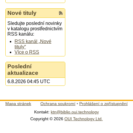
Nové tituly
Sledujte poslední novinky
v katalogu prostřednictvím
RSS kanálu:
RSS kanál „Nové
tituly“
Více o RSS
Poslední
aktualizace
6.8.2026 04:45 UTC
Mapa stránek
Ochrana soukromí
•
Prohlášení o zpřístupnění
Kontakt:
ktn@biblio.oui.technology
Copyright © 2026
OUI Technology Ltd.