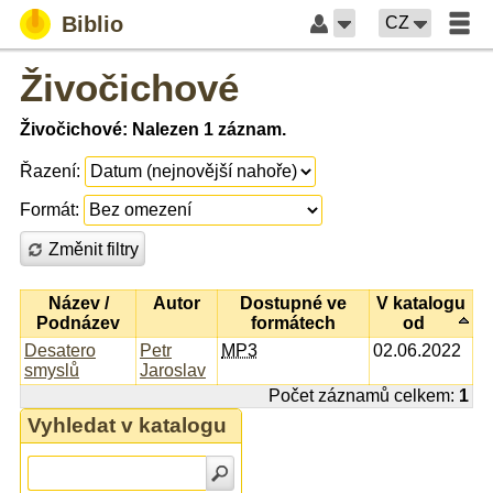
Biblio
CZ
Živočichové
Živočichové: Nalezen 1 záznam.
Řazení:
Formát:
Změnit filtry
Název /
Autor
Dostupné ve
V katalogu
Podnázev
formátech
od
Desatero
Petr
MP3
02.06.2022
smyslů
Jaroslav
Počet záznamů celkem:
1
Vyhledat v katalogu