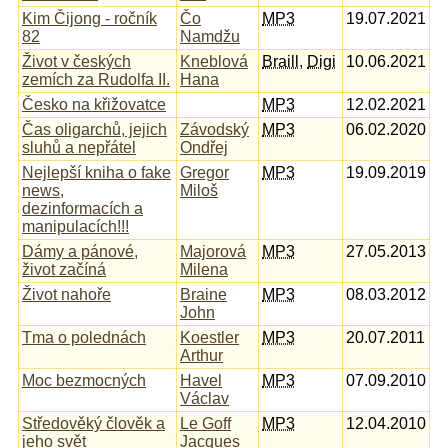
Kim Čijong - ročník
Čo
MP3
19.07.2021
82
Namdžu
Život v českých
Kneblová
Braill
,
Digi
10.06.2021
zemích za Rudolfa II.
Hana
Česko na křižovatce
MP3
12.02.2021
Čas oligarchů, jejich
Závodský
MP3
06.02.2020
sluhů a nepřátel
Ondřej
Nejlepší kniha o fake
Gregor
MP3
19.09.2019
news,
Miloš
dezinformacích a
manipulacích!!!
Dámy a pánové,
Majorová
MP3
27.05.2013
život začíná
Milena
Život nahoře
Braine
MP3
08.03.2012
John
Tma o polednách
Koestler
MP3
20.07.2011
Arthur
Moc bezmocných
Havel
MP3
07.09.2010
Václav
Středověký člověk a
Le Goff
MP3
12.04.2010
jeho svět
Jacques