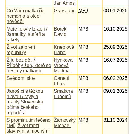
Jan Amos
Co Vám matka říci
Gray John
MP3
08.01.2026
nemohla a otec
nevěděl
Moje roky v Izraeli /
Borek
MP3
16.10.2025
Jarmulky, surfaři a
David
rakety
Život za první
Kneblová
MP3
25.09.2025
republiky
Hana
Žiju bez dětí /
Hynková
MP3
16.07.2025
Příběhy žen, které se
Vrbová
nestaly matkami
Martina
Svědomí slov
Canetti
MP3
06.02.2025
Elias
Jánošíci s těžkou
Smatana
MP3
09.01.2025
hlavou / Mýty a
Ľubomír
reality Slovenska
očima českého
reportéra
S prominutím řečeno
Žantovský
MP3
31.10.2024
/ Můj život mezi
Michael
slavnými a mocnými