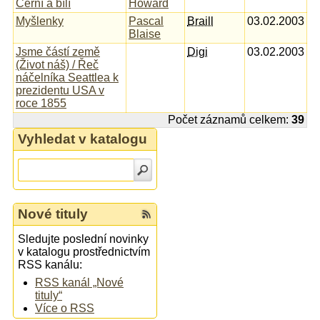
Černí a bílí
Howard
Myšlenky
Pascal
Braill
03.02.2003
Blaise
Jsme částí země
Digi
03.02.2003
(Život náš) / Řeč
náčelníka Seattlea k
prezidentu USA v
roce 1855
Počet záznamů celkem:
39
Vyhledat v katalogu
Nové tituly
Sledujte poslední novinky
v katalogu prostřednictvím
RSS kanálu:
RSS kanál „Nové
tituly“
Více o RSS