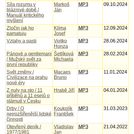
Síla rozumu v
Markoš
MP3
09.10.2024
bláznivé době /
Ján
Manuál kritického
myšlení
Zločin jak ho
Klíma
MP3
12.09.2024
pamatuju
Josef
Vztahy a pasti
Vojtko
MP3
28.06.2024
Honza
Pánové a gentlemani
Šetlíková
MP3
28.02.2024
/ Mužský svět za
Michaela
první republiky
Svět změny /
Macaes
MP3
11.01.2024
Civilizace na prahu
Bruno
nové éry
Z nuly na sto / 11
Hrabě Jiří
MP3
04.01.2024
příběhů a 11 esejů o
stárnutí v Česku
Drby / O
Koukolík
MP3
31.03.2023
nejrozšířenější lidské
František
činnosti
Otevřený deník /
Vladislav
MP3
21.04.2022
1977/1981
Jan