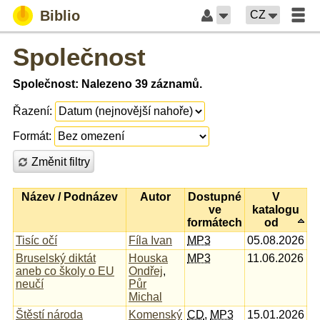
Biblio
CZ
Společnost
Společnost: Nalezeno 39 záznamů.
Řazení:
Formát:
Změnit filtry
Název / Podnázev
Autor
Dostupné
V
ve
katalogu
formátech
od
Tisíc očí
Fíla Ivan
MP3
05.08.2026
Bruselský diktát
Houska
MP3
11.06.2026
aneb co školy o EU
Ondřej
,
neučí
Půr
Michal
Štěstí národa
Komenský
CD
,
MP3
15.01.2026