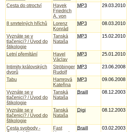
Cesta do otroctví
Hayek
MP3
29.03.2010
Friedrich
A. von
8 smrtelných hříchů
Lorenz
MP3
08.03.2010
Konrád
Vyznáte se v
Tanská
MP3
15.02.2010
tlačenici? / Úvod do
Nataša
štikologie
Letní přemítání
Havel
MP3
25.01.2010
Václav
Intimity královských
Ströbinger
MP3
23.06.2008
dvorů
Rudolf
Tabu
Hamrová
MP3
09.06.2008
Kateřina
Vyznáte se v
Tanská
Braill
08.12.2003
tlačenici? / Úvod do
Nataša
štikologie
Vyznáte se v
Tanská
Digi
08.12.2003
tlačenici? / Úvod do
Nataša
štikologie
Cesta svobody -
Fast
Braill
03.02.2003