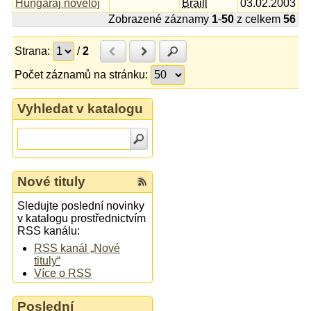
Hungaraj noveloj
Braill
03.02.2003
Zobrazené záznamy
1
-
50
z celkem
56
Strana:
/
2
Předchozí
Další
Hledat
Počet záznamů na stránku:
Vyhledat v katalogu
Nové tituly
Sledujte poslední novinky
v katalogu prostřednictvím
RSS kanálu:
RSS kanál „Nové
tituly“
Více o RSS
Poslední