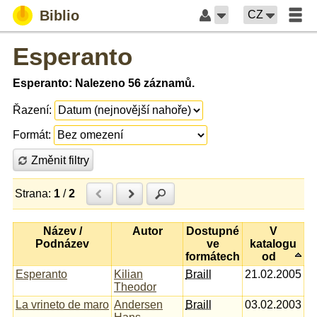
Biblio
CZ
Esperanto
Esperanto: Nalezeno 56 záznamů.
Řazení:
Formát:
Změnit filtry
Strana:
1
/
2
Předchozí
Další
Hledat
Název /
Autor
Dostupné
V
Podnázev
ve
katalogu
formátech
od
Esperanto
Kilian
Braill
21.02.2005
Theodor
La vrineto de maro
Andersen
Braill
03.02.2003