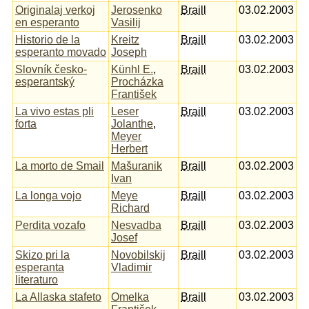
Originalaj verkoj
Jerosenko
Braill
03.02.2003
en esperanto
Vasilij
Historio de la
Kreitz
Braill
03.02.2003
esperanto movado
Joseph
Slovník česko-
Künhl E.
,
Braill
03.02.2003
esperantský
Procházka
František
La vivo estas pli
Leser
Braill
03.02.2003
forta
Jolanthe
,
Meyer
Herbert
La morto de Smail
Mašuranik
Braill
03.02.2003
Ivan
La longa vojo
Meye
Braill
03.02.2003
Richard
Perdita vozafo
Nesvadba
Braill
03.02.2003
Josef
Skizo pri la
Novobilskij
Braill
03.02.2003
esperanta
Vladimir
literaturo
La Allaska stafeto
Omelka
Braill
03.02.2003