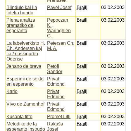
František
Blindulo kal lia
Pavel Josef
Braill
03.02.2003
fidelia hundo
Plena analiza
Pepoczan
Braill
03.02.2003
gramatiko de
K.
,
esperanto
Waringhien
G.
La fabelverkisto H.
Petersen Ch.
Braill
03.02.2003
Ch. Andersen kaj
M. A.
lia / naskigurbo
Odense
Jahano de brava
Petöfi
Braill
03.02.2003
Sandor
Esperimi de sekto
Privat
Braill
03.02.2003
en esperanto
Edmond
Karlo
Privat
Braill
03.02.2003
Edmond
Vivo de Zamenhof
Privat
Braill
03.02.2003
Edmond
Kusanta tifro
Promet Lilli
Braill
03.02.2003
Metodiko de la
Rakuša
Braill
03.02.2003
esperanto instrudo
Josef