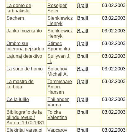
La domo de
Rosejger
Braill
03.02.2003
larbhakisto
Seter
Sachem
Sienkiewicz
Braill
03.02.2003
Henryk
Janko muzikanto
Sienkiewicz
Braill
03.02.2003
Henryk
Ombro sur
Stimec
Braill
03.02.2003
interona pejzadgo
Spomenka
Lajunaj detektivo
Sullyvan J.
Braill
03.02.2003
H.
La sorto de homo
Šolochov
Braill
03.02.2003
Michail A.
La mastro de
Tammsaare
Braill
03.02.2003
korboja
Anton
Hansen
Ce la lulilo
Thillander
Braill
03.02.2003
Varma
Bibliografio de la
Tolcka
Braill
03.02.2003
blindulrevuo /
Valentina
Auroro 1970-1981
Elektritaj varsajoj
Vapcarov
Braill
03.02.2003