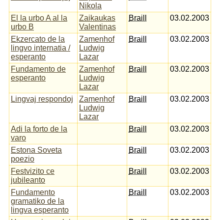
Nikola
El la urbo A al la
Zaikaukas
Braill
03.02.2003
urbo B
Valentinas
Ekzercato de la
Zamenhof
Braill
03.02.2003
lingvo internatia /
Ludwig
esperanto
Lazar
Fundamento de
Zamenhof
Braill
03.02.2003
esperanto
Ludwig
Lazar
Lingvaj respondoj
Zamenhof
Braill
03.02.2003
Ludwig
Lazar
Adi la forto de la
Braill
03.02.2003
varo
Estona Soveta
Braill
03.02.2003
poezio
Festvizito ce
Braill
03.02.2003
jubileanto
Fundamento
Braill
03.02.2003
gramatiko de la
lingva esperanto