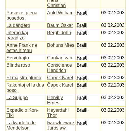
Hans
Christian
Pasos el plena
Auld William
Braill
03.02.2003
posedos
La dangero
Baum Oskar
Braill
03.02.2003
Inferno kaj
Bergh John
Braill
03.02.2003
paradizo
Anne Frank ne
Bohuns Mies
Braill
03.02.2003
estas hireau
Servulrajto
Cankar Ivan
Braill
03.02.2003
Blinda roso
Conscience
Braill
03.02.2003
Hendrich
El majstra plumo
Čapek Karel
Braill
03.02.2003
Rakontoj el la dua
Čapek Karel
Braill
03.02.2003
poso
La Sujupo
Hervilly
Braill
03.02.2003
Ernest
Expedicio Kon-
Heyerdahl
Braill
03.02.2003
Tiki
Thor
La kvarteto de
Iwaszkiewicz
Braill
03.02.2003
Mendelson
Jaroslaw