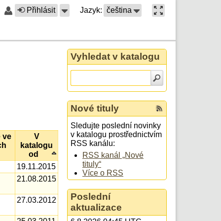
Přihlásit
Jazyk:
čeština
Vyhledat v katalogu
Nové tituly
Sledujte poslední novinky
v katalogu prostřednictvím
 ve
V
RSS kanálu:
ch
katalogu
od
RSS kanál „Nové
tituly“
19.11.2015
Více o RSS
21.08.2015
Poslední
27.03.2012
aktualizace