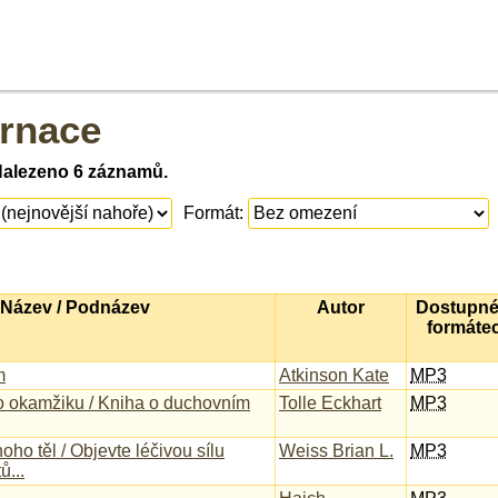
rnace
Nalezeno 6 záznamů.
Formát:
Název / Podnázev
Autor
Dostupné
formáte
m
Atkinson Kate
MP3
 okamžiku / Kniha o duchovním
Tolle Eckhart
MP3
ho těl / Objevte léčivou sílu
Weiss Brian L.
MP3
ů...