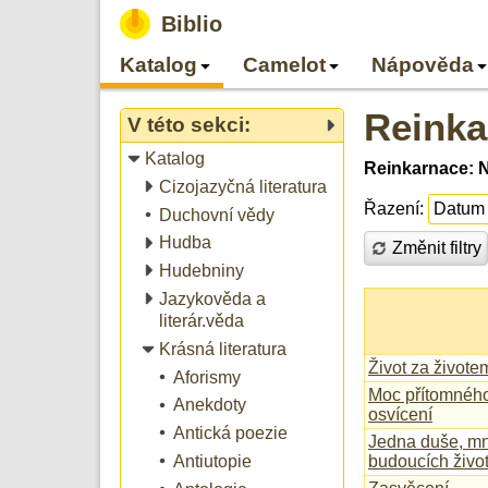
Biblio
Katalog
Camelot
Nápověda
Reinka
V této sekci:
Katalog
Reinkarnace: 
Cizojazyčná literatura
Řazení:
Duchovní vědy
Hudba
Změnit filtry
Hudebniny
Jazykověda a
literár.věda
Krásná literatura
Život za živote
Aforismy
Moc přítomného
Anekdoty
osvícení
Antická poezie
Jedna duše, mno
Antiutopie
budoucích život