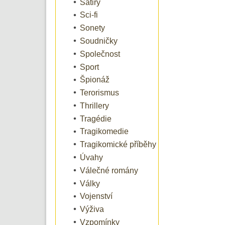
Satiry
Sci-fi
Sonety
Soudničky
Společnost
Sport
Špionáž
Terorismus
Thrillery
Tragédie
Tragikomedie
Tragikomické příběhy
Úvahy
Válečné romány
Války
Vojenství
Výživa
Vzpomínky