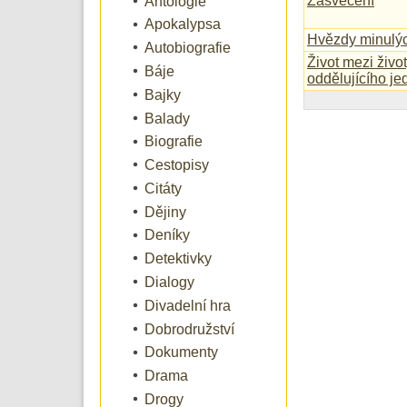
Zasvěcení
Antologie
Apokalypsa
Hvězdy minulýc
Autobiografie
Život mezi živo
Báje
oddělujícího je
Bajky
Balady
Biografie
Cestopisy
Citáty
Dějiny
Deníky
Detektivky
Dialogy
Divadelní hra
Dobrodružství
Dokumenty
Drama
Drogy