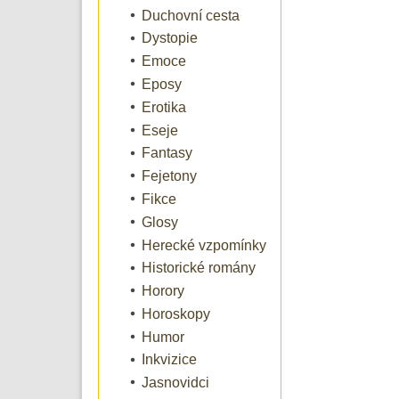
Duchovní cesta
Dystopie
Emoce
Eposy
Erotika
Eseje
Fantasy
Fejetony
Fikce
Glosy
Herecké vzpomínky
Historické romány
Horory
Horoskopy
Humor
Inkvizice
Jasnovidci