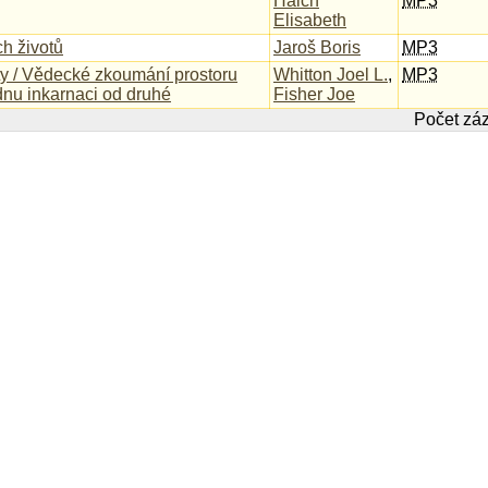
Haich
MP3
Elisabeth
h životů
Jaroš Boris
MP3
ty / Vědecké zkoumání prostoru
Whitton Joel L.
,
MP3
dnu inkarnaci od druhé
Fisher Joe
Počet zá