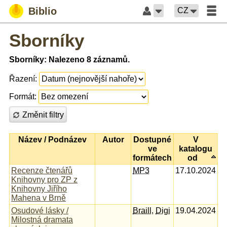
Biblio
CZ
Sborníky
Sborníky: Nalezeno 8 záznamů.
Řazení:
Formát:
Změnit filtry
Název / Podnázev
Autor
Dostupné
V
ve
katalogu
formátech
od
Recenze čtenářů
MP3
17.10.2024
Knihovny pro ZP z
Knihovny Jiřího
Mahena v Brně
Osudové lásky /
Braill
,
Digi
19.04.2024
Milostná dramata