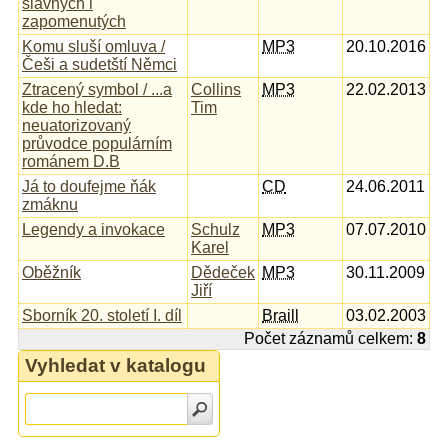
slavných i
zapomenutých
Komu sluší omluva /
MP3
20.10.2016
Češi a sudetští Němci
Ztracený symbol / ...a
Collins
MP3
22.02.2013
kde ho hledat:
Tim
neuatorizovaný
průvodce populárním
románem D.B
Já to doufejme ňák
CD
24.06.2011
zmáknu
Legendy a invokace
Schulz
MP3
07.07.2010
Karel
Oběžník
Dědeček
MP3
30.11.2009
Jiří
Sborník 20. století I. díl
Braill
03.02.2003
Počet záznamů celkem:
8
Vyhledat v katalogu