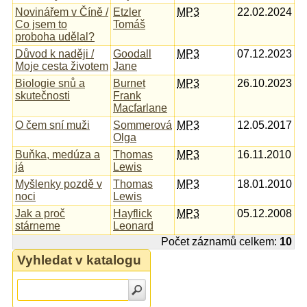
Novinářem v Číně /
Etzler
MP3
22.02.2024
Co jsem to
Tomáš
proboha udělal?
Důvod k naději /
Goodall
MP3
07.12.2023
Moje cesta životem
Jane
Biologie snů a
Burnet
MP3
26.10.2023
skutečnosti
Frank
Macfarlane
O čem sní muži
Sommerová
MP3
12.05.2017
Olga
Buňka, medúza a
Thomas
MP3
16.11.2010
já
Lewis
Myšlenky pozdě v
Thomas
MP3
18.01.2010
noci
Lewis
Jak a proč
Hayflick
MP3
05.12.2008
stárneme
Leonard
Počet záznamů celkem:
10
Vyhledat v katalogu