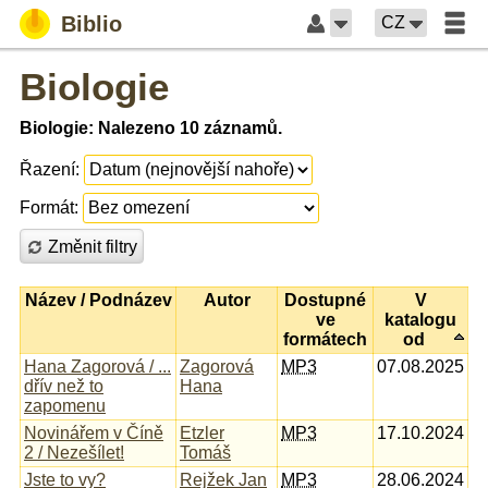
Biblio
CZ
Biologie
Biologie: Nalezeno 10 záznamů.
Řazení:
Formát:
Změnit filtry
Název / Podnázev
Autor
Dostupné
V
ve
katalogu
formátech
od
Hana Zagorová / ...
Zagorová
MP3
07.08.2025
dřív než to
Hana
zapomenu
Novinářem v Číně
Etzler
MP3
17.10.2024
2 / Nezešílet!
Tomáš
Jste to vy?
Rejžek Jan
MP3
28.06.2024