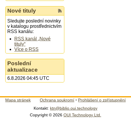
Nové tituly
Sledujte poslední novinky
v katalogu prostřednictvím
RSS kanálu:
RSS kanál „Nové
tituly“
Více o RSS
Poslední
aktualizace
6.8.2026 04:45 UTC
Mapa stránek
Ochrana soukromí
•
Prohlášení o zpřístupnění
Kontakt:
ktn@biblio.oui.technology
Copyright © 2026
OUI Technology Ltd.