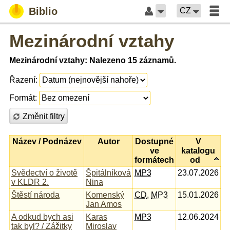
Biblio
CZ
Mezinárodní vztahy
Mezinárodní vztahy: Nalezeno 15 záznamů.
Řazení:
Formát:
Změnit filtry
Název / Podnázev
Autor
Dostupné
V
ve
katalogu
formátech
od
Svědectví o životě
Špitálníková
MP3
23.07.2026
v KLDR 2.
Nina
Štěstí národa
Komenský
CD
,
MP3
15.01.2026
Jan Amos
A odkud bych asi
Karas
MP3
12.06.2024
tak byl? / Zážitky
Miroslav