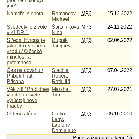
proč nemůže být
jiné?
Námořní slepota
Romancov
MP3
15.12.2022
Michael
Svědectví o životě
Špitálníková
MP3
24.11.2022
v KLDR 1.
Nina
Střední Evropa je
Rupnik
MP3
02.06.2022
jako pták s očima
Jacques
vzadu / O české
minulosti a
přítomnosti
Čas na odvahu /
Šlachta
MP3
07.04.2022
Příběh hnutí
Robert
,
Přísaha
Roth Jiří
Věk zdí / Proč dnes
Marshall
MP3
27.07.2021
všude na světě
Tim
vyrůstají nové
hradby
Ó Jeruzaléme!
Collins
MP3
05.10.2010
Larry
,
Lapierre
Dominique
Počet záznamů celkem:
15