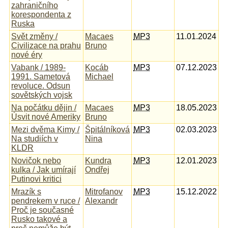
zahraničního
korespondenta z
Ruska
Svět změny /
Macaes
MP3
11.01.2024
Civilizace na prahu
Bruno
nové éry
Vabank / 1989-
Kocáb
MP3
07.12.2023
1991. Sametová
Michael
revoluce. Odsun
sovětských vojsk
Na počátku dějin /
Macaes
MP3
18.05.2023
Úsvit nové Ameriky
Bruno
Mezi dvěma Kimy /
Špitálníková
MP3
02.03.2023
Na studiích v
Nina
KLDR
Novičok nebo
Kundra
MP3
12.01.2023
kulka / Jak umírají
Ondřej
Putinovi kritici
Mrazík s
Mitrofanov
MP3
15.12.2022
pendrekem v ruce /
Alexandr
Proč je současné
Rusko takové a