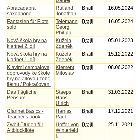
Daniel
Abracadabra
Rutland
Braill
16.05.2024
saxophone
Jonathan
Fantasien für Flote
Telemann
Braill
16.05.2024
solo
Georg
Philipp
Nová škola hry na
Kužela
Braill
05.01.2023
klarinet 2. díl
Zdeněk
Nová škola hry na
Kužela
Braill
15.12.2022
klarinet 1. díl
Zdeněk
Klavírní cembalové
Klement
Braill
08.06.2022
doprovody ke škole
Miloslav
hry na altovou zobc.
flétnu / Pokračování
Das Tägliche
Staeps
Braill
31.03.2022
Pensum
Hans
Ulrich
Clarinet Basics -
Harriss
Braill
17.12.2021
Teacher's book
Paul
Zwölf Etüden für
Höffer-von
Braill
25.11.2021
Altblockflöte
Winterfeld
L.