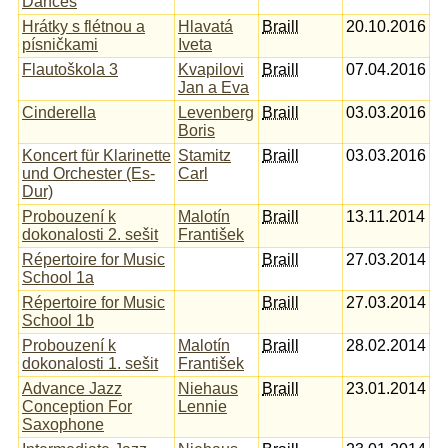
Dances
Hrátky s flétnou a
Hlavatá
Braill
20.10.2016
písničkami
Iveta
Flautoškola 3
Kvapilovi
Braill
07.04.2016
Jan a Eva
Cinderella
Levenberg
Braill
03.03.2016
Boris
Koncert für Klarinette
Stamitz
Braill
03.03.2016
und Orchester (Es-
Carl
Dur)
Probouzení k
Malotín
Braill
13.11.2014
dokonalosti 2. sešit
František
Répertoire for Music
Braill
27.03.2014
School 1a
Répertoire for Music
Braill
27.03.2014
School 1b
Probouzení k
Malotín
Braill
28.02.2014
dokonalosti 1. sešit
František
Advance Jazz
Niehaus
Braill
23.01.2014
Conception For
Lennie
Saxophone