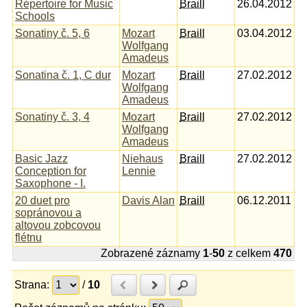
Répertoire for Music
Braill
26.04.2012
Schools
Sonatiny č. 5, 6
Mozart
Braill
03.04.2012
Wolfgang
Amadeus
Sonatina č. 1, C dur
Mozart
Braill
27.02.2012
Wolfgang
Amadeus
Sonatiny č. 3, 4
Mozart
Braill
27.02.2012
Wolfgang
Amadeus
Basic Jazz
Niehaus
Braill
27.02.2012
Conception for
Lennie
Saxophone - I.
20 duet pro
Davis Alan
Braill
06.12.2011
sopránovou a
altovou zobcovou
flétnu
Zobrazené záznamy
1
-
50
z celkem
470
Strana:
/
10
Předchozí
Další
Hledat