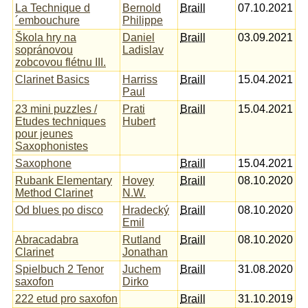
La Technique d
Bernold
Braill
07.10.2021
´embouchure
Philippe
Škola hry na
Daniel
Braill
03.09.2021
sopránovou
Ladislav
zobcovou flétnu III.
Clarinet Basics
Harriss
Braill
15.04.2021
Paul
23 mini puzzles /
Prati
Braill
15.04.2021
Etudes techniques
Hubert
pour jeunes
Saxophonistes
Saxophone
Braill
15.04.2021
Rubank Elementary
Hovey
Braill
08.10.2020
Method Clarinet
N.W.
Od blues po disco
Hradecký
Braill
08.10.2020
Emil
Abracadabra
Rutland
Braill
08.10.2020
Clarinet
Jonathan
Spielbuch 2 Tenor
Juchem
Braill
31.08.2020
saxofon
Dirko
222 etud pro saxofon
Braill
31.10.2019