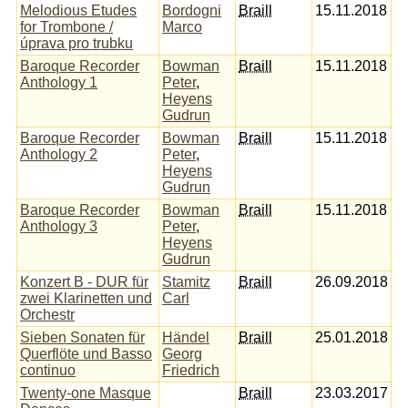
Melodious Etudes
Bordogni
Braill
15.11.2018
for Trombone /
Marco
úprava pro trubku
Baroque Recorder
Bowman
Braill
15.11.2018
Anthology 1
Peter
,
Heyens
Gudrun
Baroque Recorder
Bowman
Braill
15.11.2018
Anthology 2
Peter
,
Heyens
Gudrun
Baroque Recorder
Bowman
Braill
15.11.2018
Anthology 3
Peter
,
Heyens
Gudrun
Konzert B - DUR für
Stamitz
Braill
26.09.2018
zwei Klarinetten und
Carl
Orchestr
Sieben Sonaten für
Händel
Braill
25.01.2018
Querflöte und Basso
Georg
continuo
Friedrich
Twenty-one Masque
Braill
23.03.2017