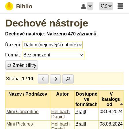
Biblio
CZ
Dechové nástroje
Dechové nástroje: Nalezeno 470 záznamů.
Řazení:
Formát:
Změnit filtry
Strana:
1
/
10
Předchozí
Další
Hledat
Název / Podnázev
Autor
Dostupné
V
ve
katalogu
formátech
od
Mini Concertino
Hellbach
Braill
08.08.2024
Daniel
Mini Pictures
Hellbach
Braill
08.08.2024