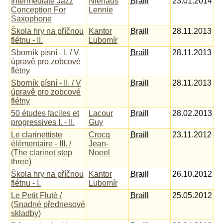
Intermediate Jazz
Niehaus
Braill
23.01.2014
Conception For
Lennie
Saxophone
Škola hry na příčnou
Kantor
Braill
28.11.2013
flétnu - II.
Lubomír
Sborník písní - I. / V
Braill
28.11.2013
úpravě pro zobcové
flétny
Sborník písní - II. / V
Braill
28.11.2013
úpravě pro zobcové
flétny
50 études faciles et
Lacour
Braill
28.02.2013
progressives I. - II.
Guy
Le clarinettiste
Crocq
Braill
23.11.2012
élémentaire - III. /
Jean-
(The clarinet step
Noeel
three)
Škola hry na příčnou
Kantor
Braill
26.10.2012
flétnu - I.
Lubomír
Le Petit Fluté /
Braill
25.05.2012
(Snadné přednesové
skladby)