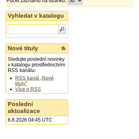
Počet záznamů na stránku:
Vyhledat v katalogu
Nové tituly
Sledujte poslední novinky
v katalogu prostřednictvím
RSS kanálu:
RSS kanál „Nové
tituly“
Více o RSS
Poslední
aktualizace
6.8.2026 04:45 UTC