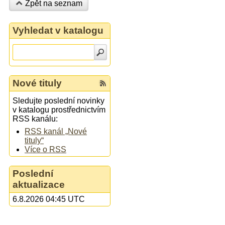
Zpět na seznam
Vyhledat v katalogu
Nové tituly
Sledujte poslední novinky
v katalogu prostřednictvím
RSS kanálu:
RSS kanál „Nové
tituly“
Více o RSS
Poslední
aktualizace
6.8.2026 04:45 UTC