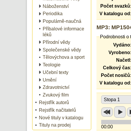
Počet svazků
Náboženství
V katalogu od
Periodika
Populárně-naučná
MP3: MP1504,
Příbalové informace
léků
Podrobnosti o 
Přírodní vědy
Vydáno
Společenské vědy
Vyrobeno
Tělovýchova a sport
Načetl
Teologie
Celkový čas
Učební texty
Počet nosičů
Umění
V katalogu od
Zdravotnictví
Zvukový film
Stopa 1
Rejstřík autorů
Rejstřík načitatelů
Nové tituly v katalogu
Tituly na prodej
00:00