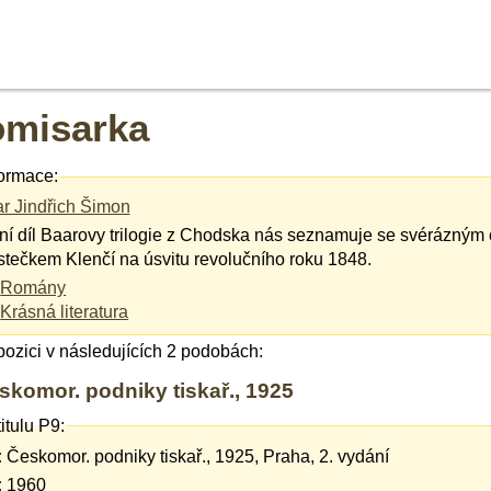
omisarka
ormace:
r Jindřich Šimon
ní díl Baarovy trilogie z Chodska nás seznamuje se svérázný
tečkem Klenčí na úsvitu revolučního roku 1848.
Romány
Krásná literatura
spozici v následujících 2 podobách:
eskomor. podniky tiskař., 1925
itulu P9:
:
Českomor. podniky tiskař., 1925, Praha, 2. vydání
:
1960