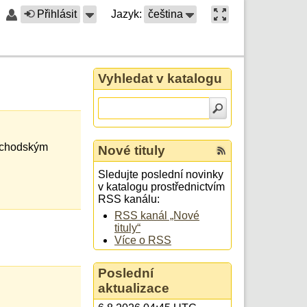
Přihlásit
Jazyk:
čeština
Vyhledat v katalogu
m chodským
Nové tituly
Sledujte poslední novinky
v katalogu prostřednictvím
RSS kanálu:
RSS kanál „Nové
tituly“
Více o RSS
Poslední
aktualizace