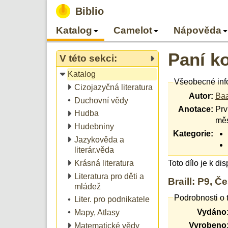
Biblio
Katalog
Camelot
Nápověda
Paní k
V této sekci:
Katalog
Všeobecné inf
Cizojazyčná literatura
Autor:
Baa
Duchovní vědy
Anotace:
Prv
Hudba
měs
Hudebniny
Kategorie:
Jazykověda a
literár.věda
Krásná literatura
Toto dílo je k di
Literatura pro děti a
Braill: P9, Č
mládež
Podrobnosti o t
Liter. pro podnikatele
Vydáno
Mapy, Atlasy
Vyrobeno
Matematické vědy