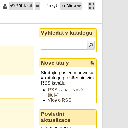
Přihlásit
Jazyk:
čeština
Vyhledat v katalogu
Nové tituly
Sledujte poslední novinky
v katalogu prostřednictvím
RSS kanálu:
RSS kanál „Nové
tituly“
Více o RSS
Poslední
aktualizace