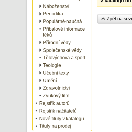
V katalogu od
Náboženství
Periodika
Zpět na se
Populárně-naučná
Příbalové informace
léků
Přírodní vědy
Společenské vědy
Tělovýchova a sport
Teologie
Učební texty
Umění
Zdravotnictví
Zvukový film
Rejstřík autorů
Rejstřík načitatelů
Nové tituly v katalogu
Tituly na prodej