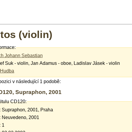
os (violin)
ormace:
h Johann Sebastian
ef Suk - violin, Jan Adamus - oboe, Ladislav Jásek - violin
Hudba
spozici v následující 1 podobě:
D120, Supraphon, 2001
titulu CD120:
:
Supraphon, 2001, Praha
:
Neuvedeno, 2001
:
1