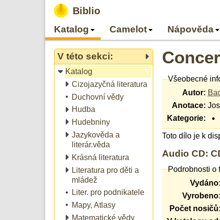
Biblio
Katalog
Camelot
Nápověda
Concert
V této sekci:
Katalog
Všeobecné inf
Cizojazyčná literatura
Autor:
Bac
Duchovní vědy
Anotace:
Jos
Hudba
Kategorie:
Hudebniny
Jazykověda a
Toto dílo je k di
literár.věda
Audio CD: C
Krásná literatura
Podrobnosti o 
Literatura pro děti a
mládež
Vydáno
Liter. pro podnikatele
Vyrobeno
Mapy, Atlasy
Počet nosičů
Matematické vědy