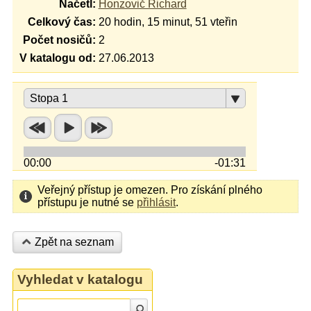
Načetl:
Honzovič Richard
Celkový čas:
20 hodin, 15 minut, 51 vteřin
Počet nosičů:
2
V katalogu od:
27.06.2013
Stopa 1
00:00
-01:31
Veřejný přístup je omezen. Pro získání plného
přístupu je nutné se
přihlásit
.
Zpět na seznam
Vyhledat v katalogu