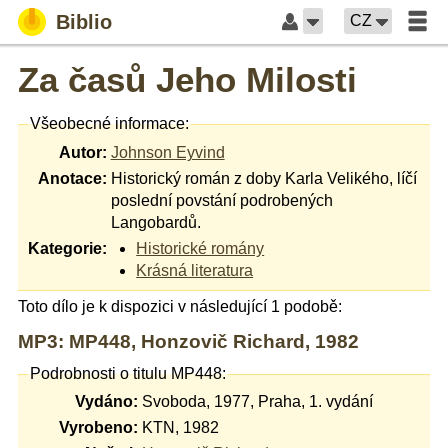
Biblio
CZ
Za časů Jeho Milosti
Všeobecné informace:
Autor:
Johnson Eyvind
Anotace:
Historický román z doby Karla Velikého, líčí
poslední povstání podrobených
Langobardů.
Kategorie:
Historické romány
Krásná literatura
Toto dílo je k dispozici v následující 1 podobě:
MP3: MP448, Honzovič Richard, 1982
Podrobnosti o titulu MP448:
Vydáno:
Svoboda, 1977, Praha, 1. vydání
Vyrobeno:
KTN, 1982