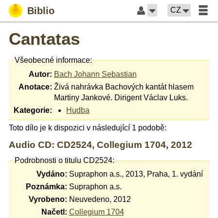
Biblio
CZ
Cantatas
Všeobecné informace:
Autor:
Bach Johann Sebastian
Anotace:
Živá nahrávka Bachových kantát hlasem
Martiny Jankové. Dirigent Václav Luks.
Kategorie:
Hudba
Toto dílo je k dispozici v následující 1 podobě:
Audio CD: CD2524, Collegium 1704, 2012
Podrobnosti o titulu CD2524:
Vydáno:
Supraphon a.s., 2013, Praha, 1. vydání
Poznámka:
Supraphon a.s.
Vyrobeno:
Neuvedeno, 2012
Načetl:
Collegium 1704