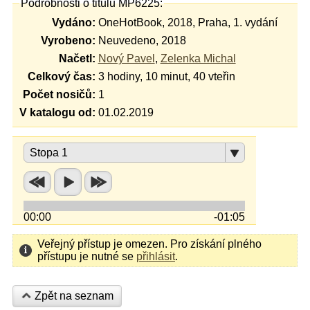
Podrobnosti o titulu MP6225:
Vydáno:
OneHotBook, 2018, Praha, 1. vydání
Vyrobeno:
Neuvedeno, 2018
Načetl:
Nový Pavel
,
Zelenka Michal
Celkový čas:
3 hodiny, 10 minut, 40 vteřin
Počet nosičů:
1
V katalogu od:
01.02.2019
Stopa 1
00:00
-01:05
Veřejný přístup je omezen. Pro získání plného
přístupu je nutné se
přihlásit
.
Zpět na seznam