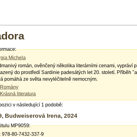
adora
ormace:
gia Michela
manivý román, ověnčený několika literárními cenami, vypráví 
azený do prostředí Sardinie padesátých let 20. století. Příběh "
rá pomáhá ze světa nevyléčitelně nemocným.
Romány
Krásná literatura
spozici v následující 1 podobě:
, Budweiserová Irena, 2024
titulu MP9059:
:
978-80-7432-337-9