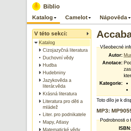
Biblio
Katalog
Camelot
Nápověda
Accab
V této sekci:
Katalog
Všeobecné inf
Cizojazyčná literatura
Autor:
Mur
Duchovní vědy
Anotace:
Pod
Hudba
zas
Hudebniny
kte
Jazykověda a
Kategorie:
literár.věda
Krásná literatura
Toto dílo je k di
Literatura pro děti a
mládež
MP3: MP9059
Liter. pro podnikatele
Podrobnosti o 
Mapy, Atlasy
ISBN
Matematické vědy