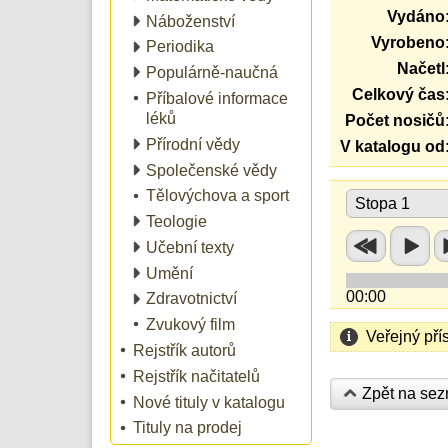
Vydáno
Náboženství
Vyrobeno
Periodika
Načetl
Populárně-naučná
Celkový čas
Příbalové informace
léků
Počet nosičů
Přírodní vědy
V katalogu od
Společenské vědy
Tělovýchova a sport
Stopa 1
Teologie
Učební texty
Umění
00:00
Zdravotnictví
Zvukový film
Veřejný pří
Rejstřík autorů
Rejstřík načitatelů
Zpět na se
Nové tituly v katalogu
Tituly na prodej