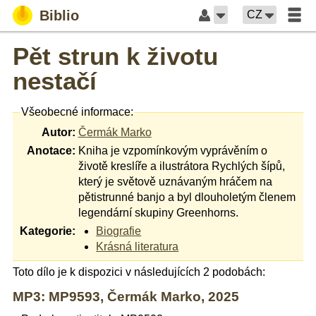
Biblio
CZ
Pět strun k životu
nestačí
Všeobecné informace:
Autor:
Čermák Marko
Anotace:
Kniha je vzpomínkovým vyprávěním o
životě kreslíře a ilustrátora Rychlých šípů,
který je světově uznávaným hráčem na
pětistrunné banjo a byl dlouholetým členem
legendární skupiny Greenhorns.
Kategorie:
Biografie
Krásná literatura
Toto dílo je k dispozici v následujících 2 podobách:
MP3: MP9593, Čermák Marko, 2025