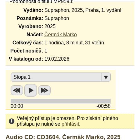
Podrobnosti o titulu MP9593:
Vydáno:
Supraphon, 2025, Praha, 1. vydání
Poznámka:
Supraphon
Vyrobeno:
2025
Načetl:
Čermák Marko
Celkový čas:
1 hodina, 8 minut, 31 vteřin
Počet nosičů:
1
V katalogu od:
19.02.2026
Stopa 1
00:00
-00:58
Veřejný přístup je omezen. Pro získání plného
přístupu je nutné se
přihlásit
.
Audio CD: CD3604, Čermák Marko, 2025