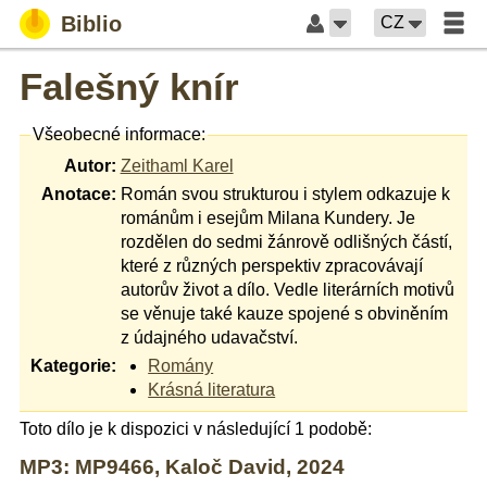
Biblio
CZ
Falešný knír
Všeobecné informace:
Autor:
Zeithaml Karel
Anotace:
Román svou strukturou i stylem odkazuje k
románům i esejům Milana Kundery. Je
rozdělen do sedmi žánrově odlišných částí,
které z různých perspektiv zpracovávají
autorův život a dílo. Vedle literárních motivů
se věnuje také kauze spojené s obviněním
z údajného udavačství.
Kategorie:
Romány
Krásná literatura
Toto dílo je k dispozici v následující 1 podobě:
MP3: MP9466, Kaloč David, 2024