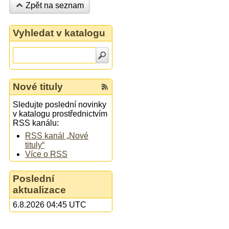
Zpět na seznam
Vyhledat v katalogu
Nové tituly
Sledujte poslední novinky
v katalogu prostřednictvím
RSS kanálu:
RSS kanál „Nové
tituly“
Více o RSS
Poslední
aktualizace
6.8.2026 04:45 UTC