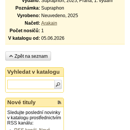
Vydáno:
Supraphon, 2025, Praha, 1. vydání
Poznámka:
Supraphon
Vyrobeno:
Neuvedeno, 2025
Načetl:
Arakain
Počet nosičů:
1
V katalogu od:
05.06.2026
Zpět na seznam
Vyhledat v katalogu
Nové tituly
Sledujte poslední novinky
v katalogu prostřednictvím
RSS kanálu: