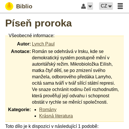
Biblio
CZ
Píseň proroka
Všeobecné informace:
Autor:
Lynch Paul
Anotace:
Román se odehrává v Irsku, kde se
demokratický systém postupně mění v
autoritářský režim. Mikrobioložka Eilish,
matka čtyř dětí, se po zmizení svého
manžela, odborového předáka Larryho,
ocitá sama tváří v tvář sílící státní represi.
Ve snaze ochránit rodinu čelí rozhodnutím,
která prověřují její odvahu i schopnost
obstát v rychle se měnící společnosti.
Kategorie:
Romány
Krásná literatura
Toto dílo je k dispozici v následující 1 podobě: