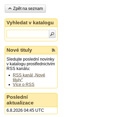
Zpět na seznam
Vyhledat v katalogu
Nové tituly
Sledujte poslední novinky
v katalogu prostřednictvím
RSS kanálu:
RSS kanál „Nové
tituly“
Více o RSS
Poslední
aktualizace
6.8.2026 04:45 UTC