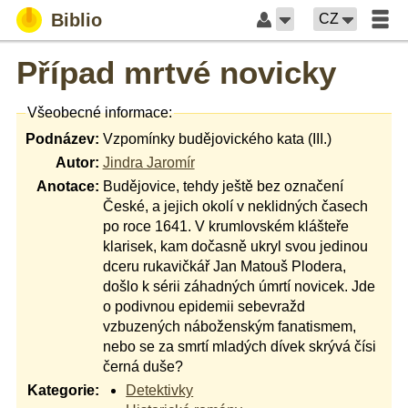
Biblio
CZ
Případ mrtvé novicky
Všeobecné informace:
Podnázev:
Vzpomínky budějovického kata (III.)
Autor:
Jindra Jaromír
Anotace:
Budějovice, tehdy ještě bez označení
České, a jejich okolí v neklidných časech
po roce 1641. V krumlovském klášteře
klarisek, kam dočasně ukryl svou jedinou
dceru rukavičkář Jan Matouš Plodera,
došlo k sérii záhadných úmrtí novicek. Jde
o podivnou epidemii sebevražd
vzbuzených náboženským fanatismem,
nebo se za smrtí mladých dívek skrývá čísi
černá duše?
Kategorie:
Detektivky