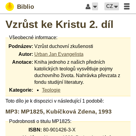
Biblio
CZ
Vzrůst ke Kristu 2. díl
Všeobecné informace:
Podnázev:
Vzrůst duchovní zkušenosti
Autor:
Urban Jan Evangelista
Anotace:
Kniha jednoho z našich předních
katolických teologů vysvětluje pojmy
duchovního života. Nahrávka převzata z
fondu studijní literatury.
Kategorie:
Teologie
Toto dílo je k dispozici v následující 1 podobě:
MP3: MP1825, Kubíčková Zdena, 1993
Podrobnosti o titulu MP1825:
ISBN:
80-901426-3-X