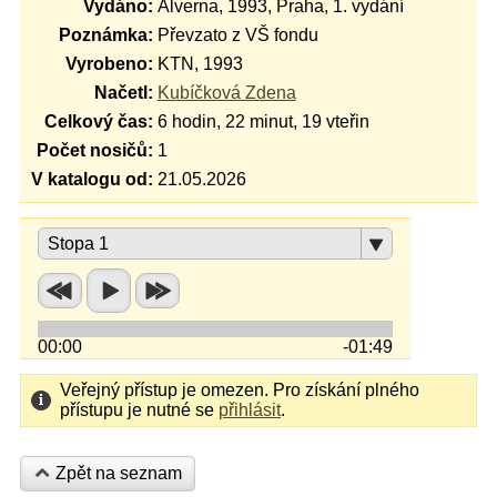
Vydáno:
Alverna, 1993, Praha, 1. vydání
Poznámka:
Převzato z VŠ fondu
Vyrobeno:
KTN, 1993
Načetl:
Kubíčková Zdena
Celkový čas:
6 hodin, 22 minut, 19 vteřin
Počet nosičů:
1
V katalogu od:
21.05.2026
Stopa 1
00:00
-01:49
Veřejný přístup je omezen. Pro získání plného
přístupu je nutné se
přihlásit
.
Zpět na seznam