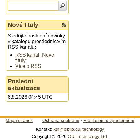
Nové tituly
Sledujte poslední novinky
v katalogu prostřednictvím
RSS kanálu:
RSS kanál „Nové
tituly“
Více o RSS
Poslední
aktualizace
6.8.2026 04:45 UTC
Mapa stránek
Ochrana soukromí
•
Prohlášení o zpřístupnění
Kontakt:
ktn@biblio.oui.technology
Copyright © 2026
OUI Technology Ltd.