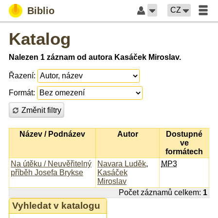
Biblio
CZ
Katalog
Nalezen 1 záznam od autora Kasáček Miroslav.
Řazení:
Formát:
Změnit filtry
Název / Podnázev
Autor
Dostupné
ve
formátech
Na útěku / Neuvěřitelný
Navara Luděk
,
MP3
příběh Josefa Brykse
Kasáček
Miroslav
Počet záznamů celkem:
1
Vyhledat v katalogu