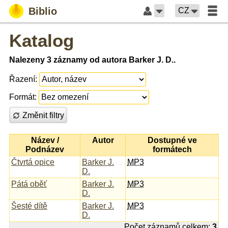
Biblio
CZ
Katalog
Nalezeny 3 záznamy od autora Barker J. D..
Řazení:
Formát:
Změnit filtry
Název /
Autor
Dostupné ve
Podnázev
formátech
Čtvrtá opice
Barker J.
MP3
D.
Pátá oběť
Barker J.
MP3
D.
Šesté dítě
Barker J.
MP3
D.
Počet záznamů celkem:
3