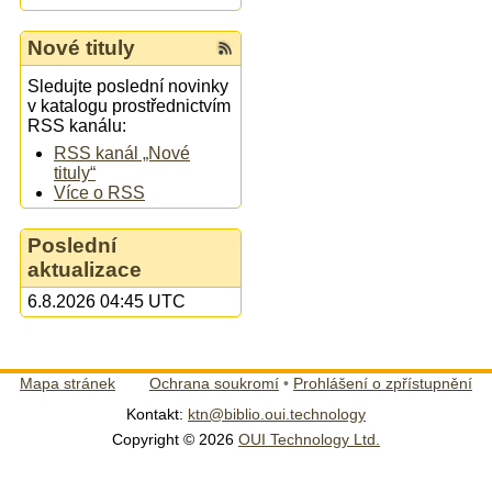
Nové tituly
Sledujte poslední novinky
v katalogu prostřednictvím
RSS kanálu:
RSS kanál „Nové
tituly“
Více o RSS
Poslední
aktualizace
6.8.2026 04:45 UTC
Mapa stránek
Ochrana soukromí
•
Prohlášení o zpřístupnění
Kontakt:
ktn@biblio.oui.technology
Copyright © 2026
OUI Technology Ltd.