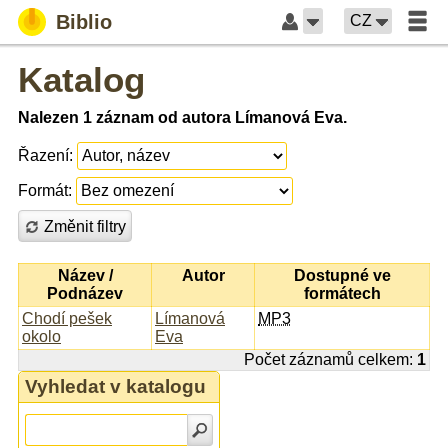
Biblio
CZ
Katalog
Nalezen 1 záznam od autora Límanová Eva.
Řazení:
Formát:
Změnit filtry
Název /
Autor
Dostupné ve
Podnázev
formátech
Chodí pešek
Límanová
MP3
okolo
Eva
Počet záznamů celkem:
1
Vyhledat v katalogu