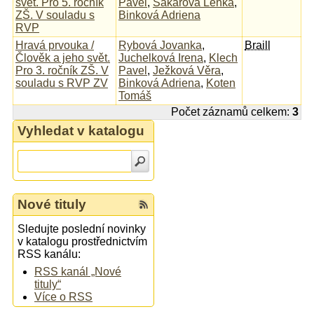
svět. Pro 5. ročník
Pavel
,
Sakařová Lenka
,
ZŠ. V souladu s
Binková Adriena
RVP
Hravá prvouka /
Rybová Jovanka
,
Braill
Člověk a jeho svět.
Juchelková Irena
,
Klech
Pro 3. ročník ZŠ. V
Pavel
,
Ježková Věra
,
souladu s RVP ZV
Binková Adriena
,
Koten
Tomáš
Počet záznamů celkem:
3
Vyhledat v katalogu
Nové tituly
Sledujte poslední novinky
v katalogu prostřednictvím
RSS kanálu:
RSS kanál „Nové
tituly“
Více o RSS