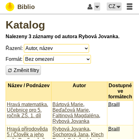
Biblio
CZ
Katalog
Nalezeny 3 záznamy od autora Rybová Jovanka.
Řazení:
Formát:
Změnit filtry
Název / Podnázev
Autor
Dostupné
ve
formátech
Hravá matematika.
Bártová Marie
,
Braill
Učebnice pro 5.
Beďačová Marie
,
ročník ZŠ. 1. díl
Faltinová Magdaléna
,
Rybová Jovanka
Hravá přírodověda
Rybová Jovanka
,
Braill
5 / Člověk a jeho
Sochorová Jana
,
Klech