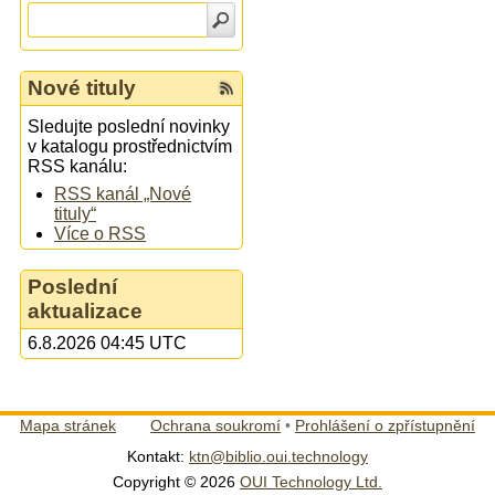
Nové tituly
Sledujte poslední novinky
v katalogu prostřednictvím
RSS kanálu:
RSS kanál „Nové
tituly“
Více o RSS
Poslední
aktualizace
6.8.2026 04:45 UTC
Mapa stránek
Ochrana soukromí
•
Prohlášení o zpřístupnění
Kontakt:
ktn@biblio.oui.technology
Copyright © 2026
OUI Technology Ltd.