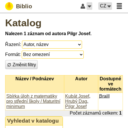
Biblio
CZ
Katalog
Nalezen 1 záznam od autora Pilgr Josef.
Řazení:
Formát:
Změnit filtry
Název / Podnázev
Autor
Dostupné
ve
formátech
Sbírka úloh z matematiky
Kubát Josef
,
Braill
pro střední školy / Maturitní
Hrubý Dag
,
minimum
Pilgr Josef
Počet záznamů celkem:
1
Vyhledat v katalogu