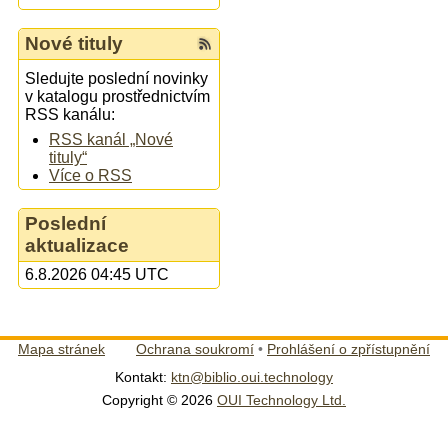
Nové tituly
Sledujte poslední novinky
v katalogu prostřednictvím
RSS kanálu:
RSS kanál „Nové
tituly“
Více o RSS
Poslední
aktualizace
6.8.2026 04:45 UTC
Mapa stránek
Ochrana soukromí
•
Prohlášení o zpřístupnění
Kontakt:
ktn@biblio.oui.technology
Copyright © 2026
OUI Technology Ltd.