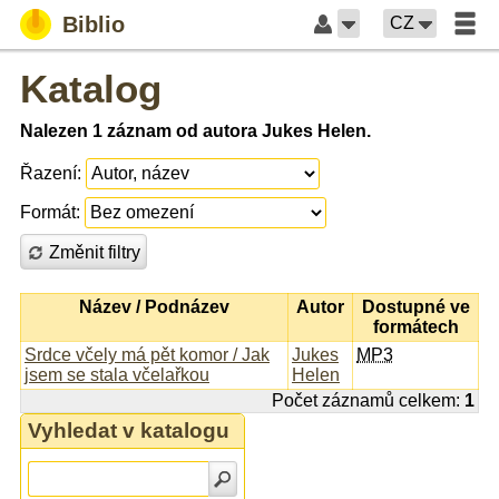
Biblio
CZ
Katalog
Nalezen 1 záznam od autora Jukes Helen.
Řazení:
Formát:
Změnit filtry
Název / Podnázev
Autor
Dostupné ve
formátech
Srdce včely má pět komor / Jak
Jukes
MP3
jsem se stala včelařkou
Helen
Počet záznamů celkem:
1
Vyhledat v katalogu