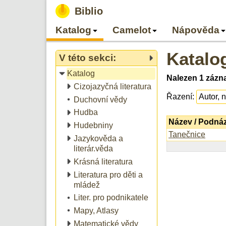
Biblio
Katalog
Camelot
Nápověda
Katalo
V této sekci:
Katalog
Nalezen 1 zázn
Cizojazyčná literatura
Řazení:
Duchovní vědy
Hudba
Název / Podná
Hudebniny
Tanečnice
Jazykověda a
literár.věda
Krásná literatura
Literatura pro děti a
mládež
Liter. pro podnikatele
Mapy, Atlasy
Matematické vědy