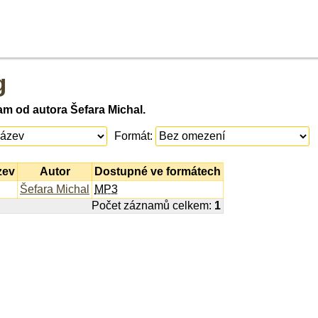
g
am od autora Šefara Michal.
Formát:
zev
Autor
Dostupné ve formátech
Šefara Michal
MP3
Počet záznamů celkem:
1