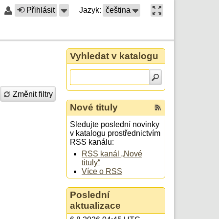
Přihlásit
Jazyk:
čeština
Vyhledat v katalogu
Změnit filtry
Nové tituly
Sledujte poslední novinky
v katalogu prostřednictvím
RSS kanálu:
RSS kanál „Nové
tituly“
Více o RSS
Poslední
aktualizace