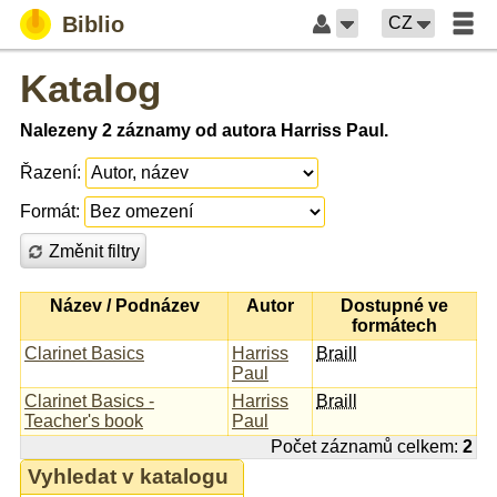
Biblio
CZ
Katalog
Nalezeny 2 záznamy od autora Harriss Paul.
Řazení:
Formát:
Změnit filtry
Název / Podnázev
Autor
Dostupné ve
formátech
Clarinet Basics
Harriss
Braill
Paul
Clarinet Basics -
Harriss
Braill
Teacher's book
Paul
Počet záznamů celkem:
2
Vyhledat v katalogu