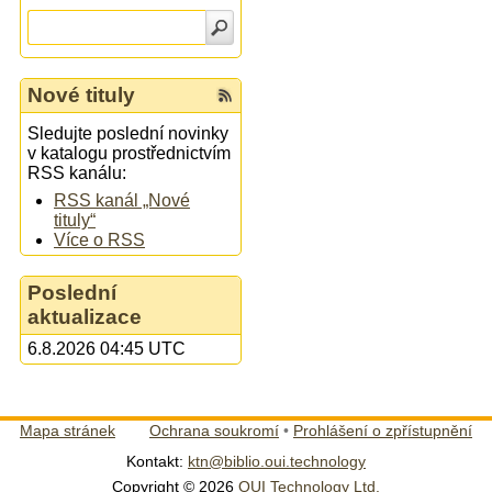
Nové tituly
Sledujte poslední novinky
v katalogu prostřednictvím
RSS kanálu:
RSS kanál „Nové
tituly“
Více o RSS
Poslední
aktualizace
6.8.2026 04:45 UTC
Mapa stránek
Ochrana soukromí
•
Prohlášení o zpřístupnění
Kontakt:
ktn@biblio.oui.technology
Copyright © 2026
OUI Technology Ltd.