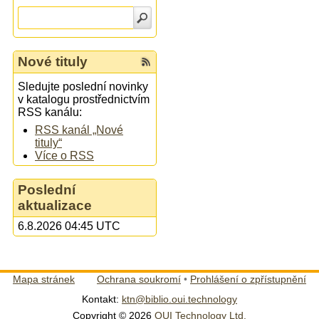
Nové tituly
Sledujte poslední novinky
v katalogu prostřednictvím
RSS kanálu:
RSS kanál „Nové
tituly“
Více o RSS
Poslední
aktualizace
6.8.2026 04:45 UTC
Mapa stránek
Ochrana soukromí
•
Prohlášení o zpřístupnění
Kontakt:
ktn@biblio.oui.technology
Copyright © 2026
OUI Technology Ltd.