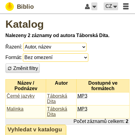
Biblio
CZ
Katalog
Nalezeny 2 záznamy od autora Táborská Dita.
Řazení:
Formát:
Změnit filtry
Název /
Autor
Dostupné ve
Podnázev
formátech
Černé jazyky
Táborská
MP3
Dita
Malinka
Táborská
MP3
Dita
Počet záznamů celkem:
2
Vyhledat v katalogu