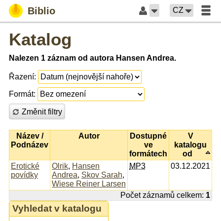
Biblio
CZ
Katalog
Nalezen 1 záznam od autora Hansen Andrea.
Řazení:
Formát:
Změnit filtry
Název /
Autor
Dostupné
V
Podnázev
ve
katalogu
formátech
od
Erotické
Olrik
,
Hansen
MP3
03.12.2021
povídky
Andrea
,
Skov Sarah
,
Wiese Reiner Larsen
Počet záznamů celkem:
1
Vyhledat v katalogu