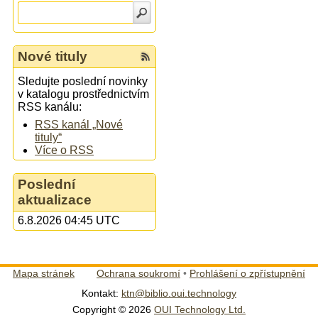
Nové tituly
Sledujte poslední novinky
v katalogu prostřednictvím
RSS kanálu:
RSS kanál „Nové
tituly“
Více o RSS
Poslední
aktualizace
6.8.2026 04:45 UTC
Mapa stránek
Ochrana soukromí
•
Prohlášení o zpřístupnění
Kontakt:
ktn@biblio.oui.technology
Copyright © 2026
OUI Technology Ltd.