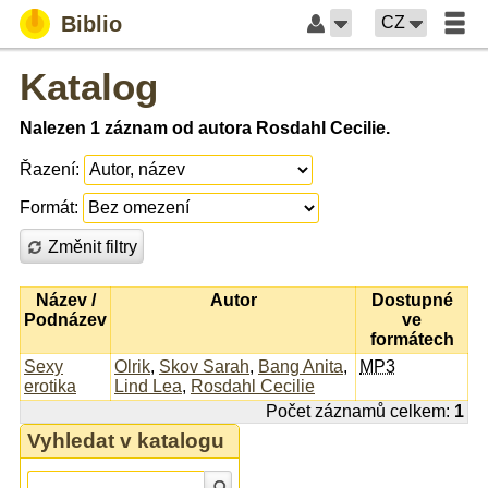
Biblio
CZ
Katalog
Nalezen 1 záznam od autora Rosdahl Cecilie.
Řazení:
Formát:
Změnit filtry
Název /
Autor
Dostupné
Podnázev
ve
formátech
Sexy
Olrik
,
Skov Sarah
,
Bang Anita
,
MP3
erotika
Lind Lea
,
Rosdahl Cecilie
Počet záznamů celkem:
1
Vyhledat v katalogu