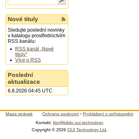
Nové tituly
Sledujte poslední novinky
v katalogu prostřednictvím
RSS kanálu:
RSS kanál „Nové
tituly“
Více o RSS
Poslední
aktualizace
6.8.2026 04:45 UTC
Mapa stránek
Ochrana soukromí
•
Prohlášení o zpřístupnění
Kontakt:
ktn@biblio.oui.technology
Copyright © 2026
OUI Technology Ltd.